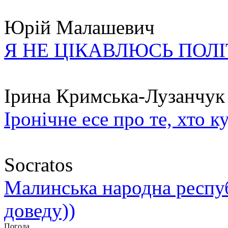
Юрій Малашевич
Я НЕ ЦІКАВЛЮСЬ ПОЛ
Ірина Кримська-Лузанчук
Іронічне есе про те, хто к
Socratos
Малинська народна республ
доведу))
Погода