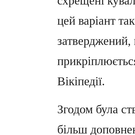
схрещені кувал
цей варіант так
затверджений, 
прикріплюєтьс
Вікіпедії.
Згодом була ст
більш доповнен