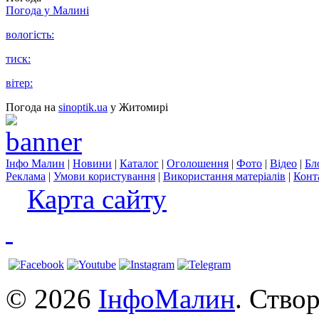
Погода у
Малині
вологість:
тиск:
вітер:
Погода на
sinoptik.ua
у Житомирі
Інфо Малин
|
Новини
|
Каталог
|
Оголошення
|
Фото
|
Відео
|
Бл
Реклама
|
Умови користування
|
Використання матеріалів
|
Конт
Карта сайту
© 2026
ІнфоМалин
. Ство