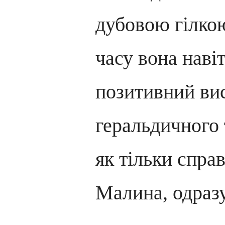
дубовою гілкою
часу вона наві
позитивний ви
геральдичного 
як тільки спра
Малина, одразу