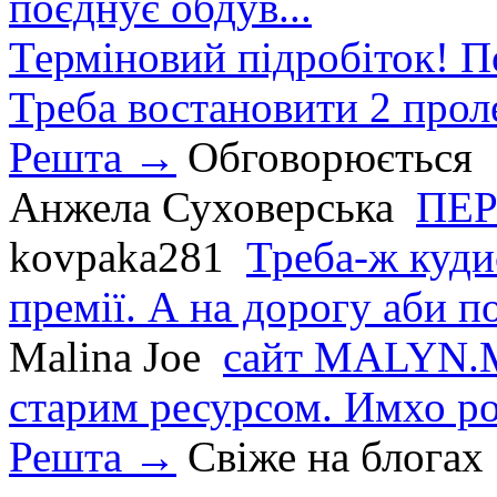
поєднує обдув...
Терміновий підробіток! П
Треба востановити 2 проле
Решта →
Обговорюється
Анжела Суховерська
ПЕР
kovpaka281
Треба-ж куди
премії. А на дорогу аби по
Malina Joe
сайт MALYN.M
старим ресурсом. Имхо р
Решта →
Свіже на блогах