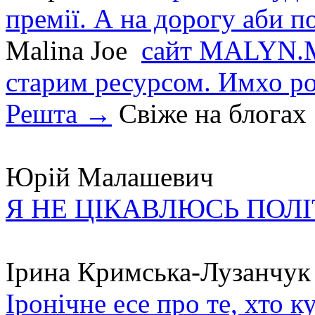
премії. А на дорогу аби по
Malina Joe
сайт MALYN.M
старим ресурсом. Имхо р
Решта →
Свіже на блогах
Юрій Малашевич
Я НЕ ЦІКАВЛЮСЬ ПОЛ
Ірина Кримська-Лузанчук
Іронічне есе про те, хто к