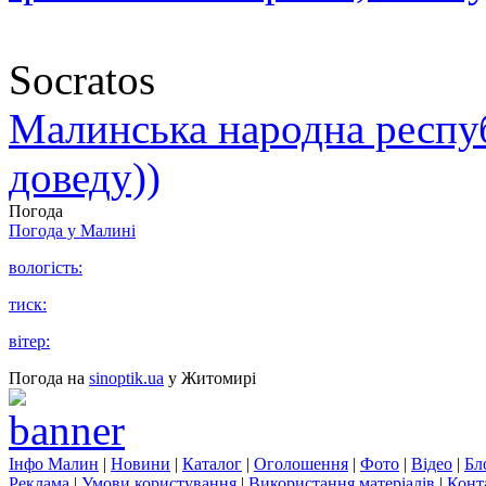
Socratos
Малинська народна республ
доведу))
Погода
Погода у
Малині
вологість:
тиск:
вітер:
Погода на
sinoptik.ua
у Житомирі
Інфо Малин
|
Новини
|
Каталог
|
Оголошення
|
Фото
|
Відео
|
Бл
Реклама
|
Умови користування
|
Використання матеріалів
|
Конт