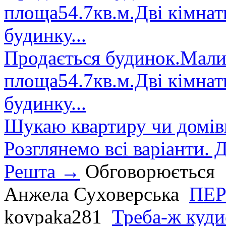
площа54.7кв.м.Дві кімнат
будинку...
Продається будинок.Малин
площа54.7кв.м.Дві кімнат
будинку...
Шукаю квартиру чи домівк
Розглянемо всі варіанти. Д
Решта →
Обговорюється
Анжела Суховерська
ПЕР
kovpaka281
Треба-ж куди