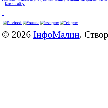
Карта сайту
© 2026
ІнфоМалин
. Ство