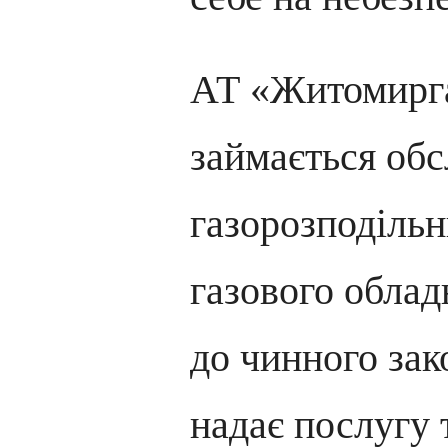
АТ «Житомирга
займається об
газорозподіль
газового облад
до чинного зак
надає послугу 