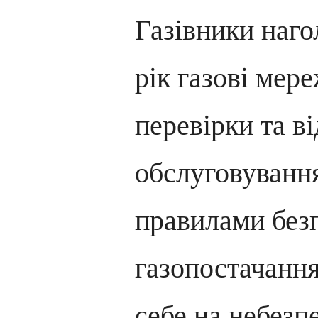
Газівники наг
рік газові мер
перевірки та в
обслуговуванн
правилами без
газопостачанн
себе на небезпе