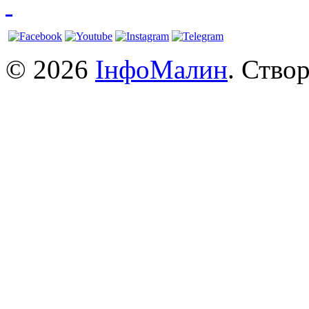
© 2026
ІнфоМалин
. Ство