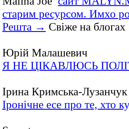
Malina Joe
сайт MALYN.M
старим ресурсом. Имхо р
Решта →
Свіже на блогах
Юрій Малашевич
Я НЕ ЦІКАВЛЮСЬ ПОЛ
Ірина Кримська-Лузанчук
Іронічне есе про те, хто к