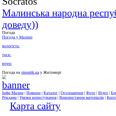
Socratos
Малинська народна республ
доведу))
Погода
Погода у
Малині
вологість:
тиск:
вітер:
Погода на
sinoptik.ua
у Житомирі
Інфо Малин
|
Новини
|
Каталог
|
Оголошення
|
Фото
|
Відео
|
Бл
Реклама
|
Умови користування
|
Використання матеріалів
|
Конт
Карта сайту