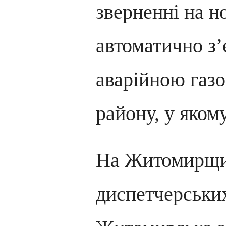
зверненні на н
автоматично з’
аварійною газ
району, у яком
На Житомирщин
диспетчерськи