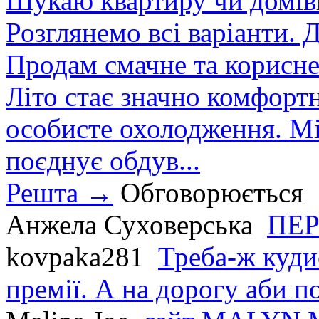
Шукаю квартиру чи домівк
Розглянемо всі варіанти. Д
Продам смачне та корисне
Літо стає значно комфорт
особисте охолодження. М
поєднує обдув...
Решта →
Обговорюється
Анжела Суховерська
ПЕР
kovpaka281
Треба-ж куди
премії. А на дорогу аби по