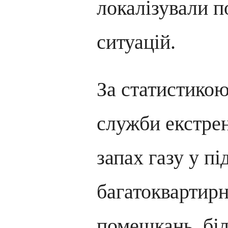
локалізували п
ситуацій.
За статистикою
служби екстре
запах газу у пі
багатоквартирн
помешкань, біл