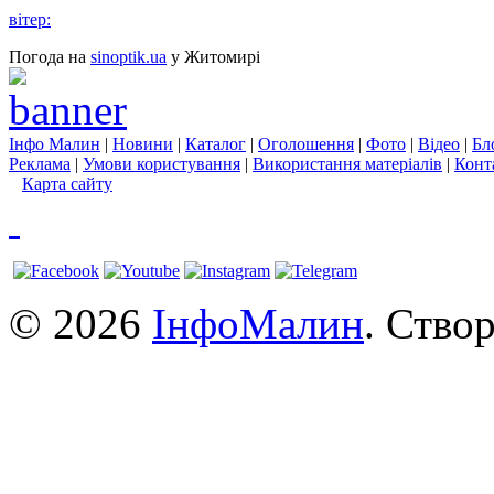
вітер:
Погода на
sinoptik.ua
у Житомирі
Інфо Малин
|
Новини
|
Каталог
|
Оголошення
|
Фото
|
Відео
|
Бл
Реклама
|
Умови користування
|
Використання матеріалів
|
Конт
Карта сайту
© 2026
ІнфоМалин
. Ство