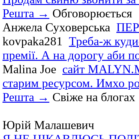
Решта →
Обговорюється
Анжела Суховерська
ПЕР
kovpaka281
Треба-ж куди
премії. А на дорогу аби по
Malina Joe
сайт MALYN.M
старим ресурсом. Имхо р
Решта →
Свіже на блогах
Юрій Малашевич
Я НЕ ЦІКАВЛЮСЬ ПОЛ