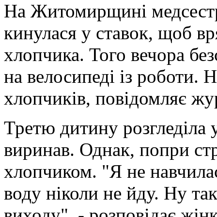
На Житомирщині медсестра
кинулася у ставок, щоб в
хлопчика. Того вечора бе
на велосипеді із роботи. Н
хлопчиків, повідомляє жу
Третю дитину розгледіла у
виринав. Однак, попри стр
хлопчиком. "Я не навчилас
воду ніколи не йду. Ну так
виходу", - розповідає жінк