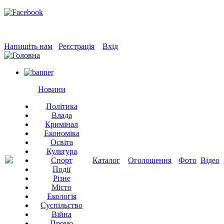
Напишіть нам
Реєстрація
Вхід
Новини
Політика
Влада
Кримінал
Економіка
Освіта
Культура
Спорт
Каталог
Оголошення
Фото
Відео
Події
Різне
Місто
Екологія
Суспільство
Війна
Промо