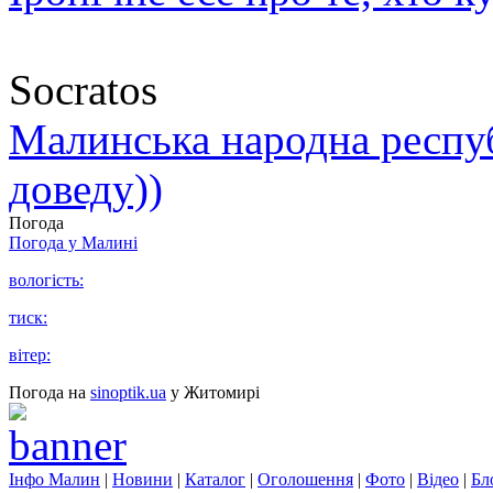
Socratos
Малинська народна республ
доведу))
Погода
Погода у
Малині
вологість:
тиск:
вітер:
Погода на
sinoptik.ua
у Житомирі
Інфо Малин
|
Новини
|
Каталог
|
Оголошення
|
Фото
|
Відео
|
Бл