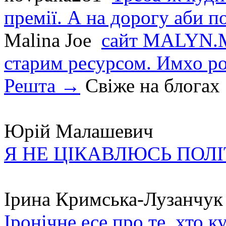
премії. А на дорогу аби по
Malina Joe
сайт MALYN.M
старим ресурсом. Имхо р
Решта →
Свіже на блогах
Юрій Малашевич
Я НЕ ЦІКАВЛЮСЬ ПОЛ
Ірина Кримська-Лузанчук
Іронічне есе про те, хто к