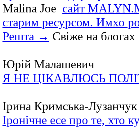
Malina Joe
сайт MALYN.M
старим ресурсом. Имхо р
Решта →
Свіже на блогах
Юрій Малашевич
Я НЕ ЦІКАВЛЮСЬ ПОЛ
Ірина Кримська-Лузанчук
Іронічне есе про те, хто к