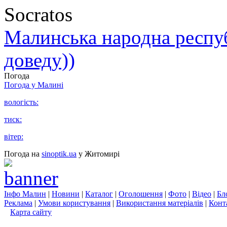
Socratos
Малинська народна республ
доведу))
Погода
Погода у
Малині
вологість:
тиск:
вітер:
Погода на
sinoptik.ua
у Житомирі
Інфо Малин
|
Новини
|
Каталог
|
Оголошення
|
Фото
|
Відео
|
Бл
Реклама
|
Умови користування
|
Використання матеріалів
|
Конт
Карта сайту