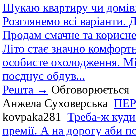
Шукаю квартиру чи домівк
Розглянемо всі варіанти. Д
Продам смачне та корисне
Літо стає значно комфорт
особисте охолодження. М
поєднує обдув...
Решта →
Обговорюється
Анжела Суховерська
ПЕР
kovpaka281
Треба-ж куди
премії. А на дорогу аби по