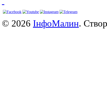
© 2026
ІнфоМалин
. Ство