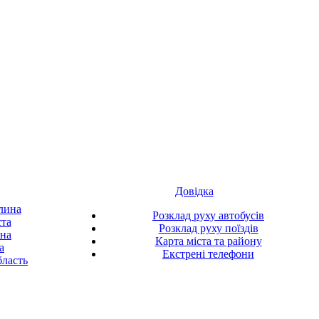
Довідка
лина
Розклад руху автобусів
ста
Розклад руху поїздів
ина
Карта міста та району
а
Екстрені телефони
ласть