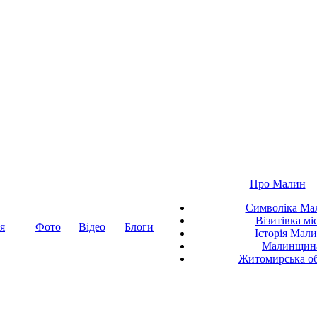
Про Малин
Символіка Ма
Візитівка мі
я
Фото
Відео
Блоги
Історія Мал
Малинщин
Житомирська об