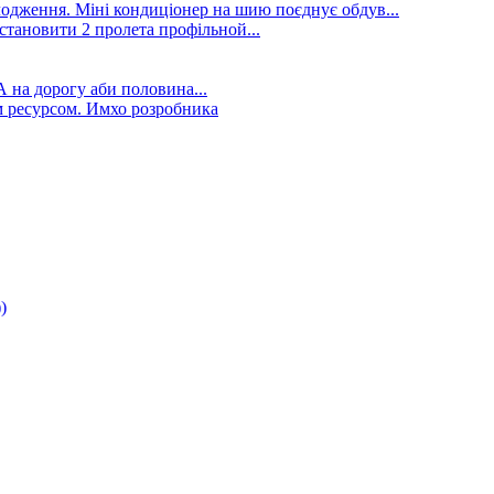
лодження. Міні кондиціонер на шию поєднує обдув...
становити 2 пролета профільной...
А на дорогу аби половина...
 ресурсом. Имхо розробника
)