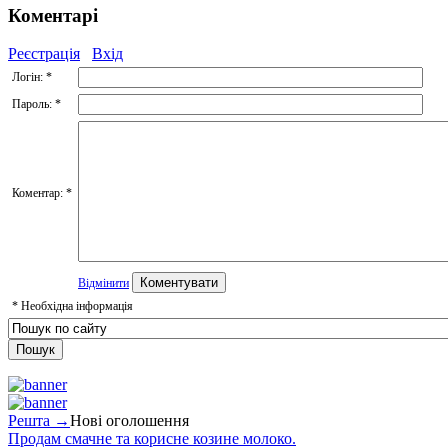
Коментарі
Реєстрація
Вхід
Логін:
*
Пароль:
*
Коментар:
*
Відмінити
*
Необхідна інформація
Решта →
Нові оголошення
Продам смачне та корисне козине молоко.