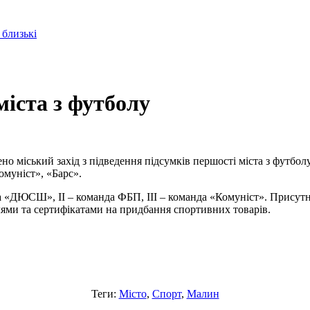
 близькі
міста з футболу
но міський захід з підведення підсумків першості міста з футбол
муніст», «Барс».
а «ДЮСШ», ІІ – команда ФБП, ІІІ – команда «Комуніст». Присутн
лями та сертифікатами на придбання спортивних товарів.
Теги:
Місто
,
Спорт
,
Малин