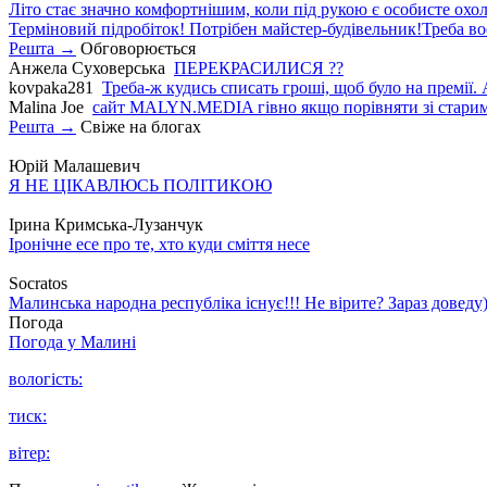
Літо стає значно комфортнішим, коли під рукою є особисте охо
Терміновий підробіток! Потрібен майстер-будівельник!Треба во
Решта →
Обговорюється
Анжела Суховерська
ПЕРЕКРАСИЛИСЯ ??
kovpaka281
Треба-ж кудись списать гроші, щоб було на премії. 
Malina Joe
сайт MALYN.MEDIA гiвно якщо порiвняти зi старим
Решта →
Свіже на блогах
Юрій Малашевич
Я НЕ ЦІКАВЛЮСЬ ПОЛІТИКОЮ
Ірина Кримська-Лузанчук
Іронічне есе про те, хто куди сміття несе
Socratos
Малинська народна республіка існує!!! Не вірите? Зараз доведу)
Погода
Погода у
Малині
вологість:
тиск:
вітер: