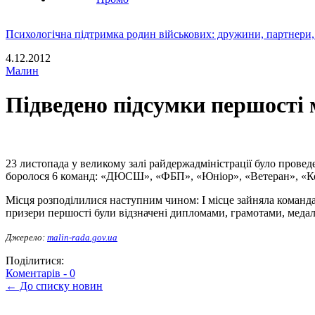
Психологічна підтримка родин військових: дружини, партнери,
4.12.2012
Малин
Підведено підсумки першості 
23 листопада у великому залі райдержадміністрації було проведе
боролося 6 команд: «ДЮСШ», «ФБП», «Юніор», «Ветеран», «Ко
Місця розподілилися наступним чином: І місце зайняла команд
призери першості були відзначені дипломами, грамотами, меда
Джерело:
malin-rada.gov.ua
Поділитися:
Коментарів -
0
← До списку новин