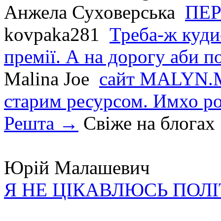
Анжела Суховерська
ПЕР
kovpaka281
Треба-ж куди
премії. А на дорогу аби по
Malina Joe
сайт MALYN.M
старим ресурсом. Имхо р
Решта →
Свіже на блогах
Юрій Малашевич
Я НЕ ЦІКАВЛЮСЬ ПОЛ