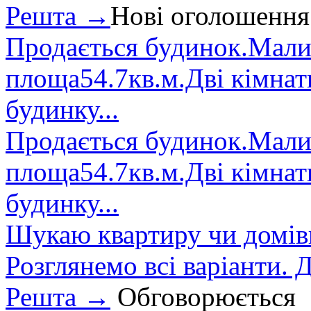
Решта →
Нові оголошення
Продається будинок.Малин
площа54.7кв.м.Дві кімнат
будинку...
Продається будинок.Малин
площа54.7кв.м.Дві кімнат
будинку...
Шукаю квартиру чи домівк
Розглянемо всі варіанти. Д
Решта →
Обговорюється