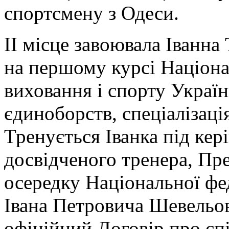
спортсмену з Одеси.
ІІ місце завоювала Іванна 
на першому курсі Націона
виховання і спорту Україн
єдиноборств, спеціалізаці
Тренується Іванка під кер
досвідченого тренера, Пр
осередку Національної фе
Івана Петровича Шевельов
офіційний Договір про сп