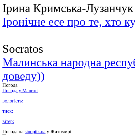
Ірина Кримська-Лузанчук
Іронічне есе про те, хто к
Socratos
Малинська народна республ
доведу))
Погода
Погода у
Малині
вологість:
тиск:
вітер:
Погода на
sinoptik.ua
у Житомирі