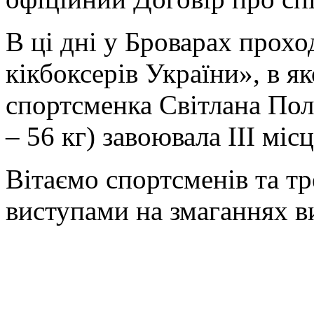
В ці дні у Броварах прох
кікбоксерів України», в я
спортсменка Світлана Поліщ
– 56 кг) завоювала ІІІ місц
Вітаємо спортсменів та т
виступами на змаганнях в