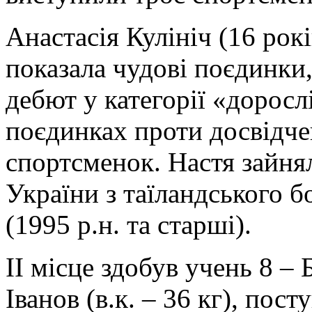
Анастасія Кулініч (16 років
показала чудові поєдинки,
дебют у категорії «дорослі
поєдинках проти досвідче
спортсменок. Настя зайнял
України з таїландського 
(1995 р.н. та старші).
ІІ місце здобув учень 8 
Іванов (в.к. – 36 кг), пос