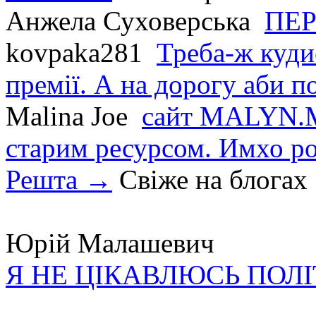
Анжела Суховерська
ПЕР
kovpaka281
Треба-ж куди
премії. А на дорогу аби по
Malina Joe
сайт MALYN.M
старим ресурсом. Имхо р
Решта →
Свіже на блогах
Юрій Малашевич
Я НЕ ЦІКАВЛЮСЬ ПОЛ