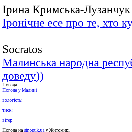
Ірина Кримська-Лузанчук
Іронічне есе про те, хто к
Socratos
Малинська народна республ
доведу))
Погода
Погода у
Малині
вологість:
тиск:
вітер:
Погода на
sinoptik.ua
у Житомирі