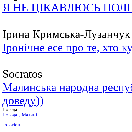
Я НЕ ЦІКАВЛЮСЬ ПОЛ
Ірина Кримська-Лузанчук
Іронічне есе про те, хто к
Socratos
Малинська народна республ
доведу))
Погода
Погода у
Малині
вологість: