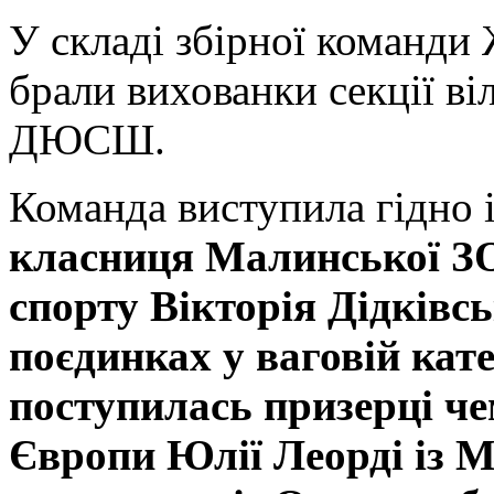
У складі збірної команди
брали вихованки секції в
ДЮСШ.
Команда виступила гідно і
класниця Малинської З
спорту Вікторія Дідківс
поєдинках у ваговій кате
поступилась призерці чем
Європи Юлії Леорді із М