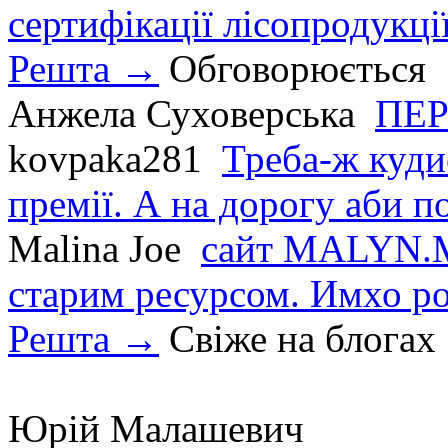
сертифікації лісопродукції
Решта →
Обговорюється
Анжела Суховерська
ПЕР
kovpaka281
Треба-ж куди
премії. А на дорогу аби по
Malina Joe
сайт MALYN.M
старим ресурсом. Имхо р
Решта →
Свіже на блогах
Юрій Малашевич