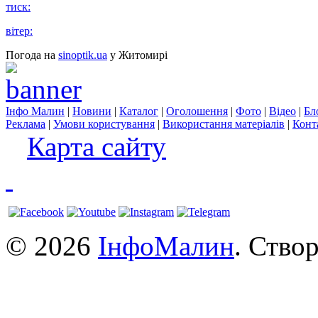
тиск:
вітер:
Погода на
sinoptik.ua
у Житомирі
Інфо Малин
|
Новини
|
Каталог
|
Оголошення
|
Фото
|
Відео
|
Бл
Реклама
|
Умови користування
|
Використання матеріалів
|
Конт
Карта сайту
© 2026
ІнфоМалин
. Ство