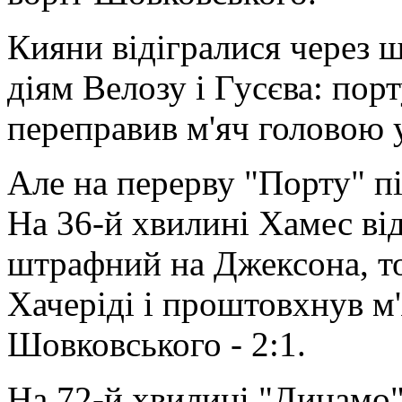
Кияни відігралися через 
діям Велозу і Гусєва: пор
переправив м'яч головою 
Але на перерву "Порту" пі
На 36-й хвилині Хамес ві
штрафний на Джексона, то
Хачеріді і проштовхнув м
Шовковського - 2:1.
На 72-й хвилині "Динамо"