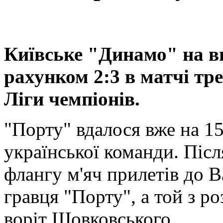
Київське "Динамо" на ви
рахунком 2:3 в матчі тр
Ліги чемпіонів.
"Порту" вдалося вже на 15
української команди. Післ
флангу м'яч прилетів до В
гравця "Порту", а той з р
воріт Шовковського.