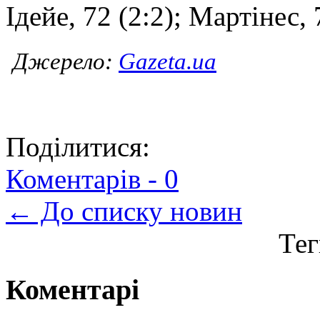
Ідейе, 72 (2:2); Мартінес, 
Джерело:
Gazeta.ua
Джерело:
<a
href="http://gazeta.ua/
na-
vijizdi-
progralo-
Поділитися:
portu-
pszh-
ne-
Коментарів -
0
mav-
problem-
← До списку новин
u-
zagrebi/462942">Gaze
Тег
Коментарі