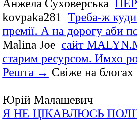
Анжела Суховерська
ПЕР
kovpaka281
Треба-ж куди
премії. А на дорогу аби по
Malina Joe
сайт MALYN.M
старим ресурсом. Имхо р
Решта →
Свіже на блогах
Юрій Малашевич
Я НЕ ЦІКАВЛЮСЬ ПОЛ