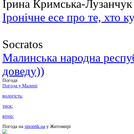
Ірина Кримська-Лузанчук
Іронічне есе про те, хто к
Socratos
Малинська народна республ
доведу))
Погода
Погода у
Малині
вологість:
тиск:
вітер:
Погода на
sinoptik.ua
у Житомирі