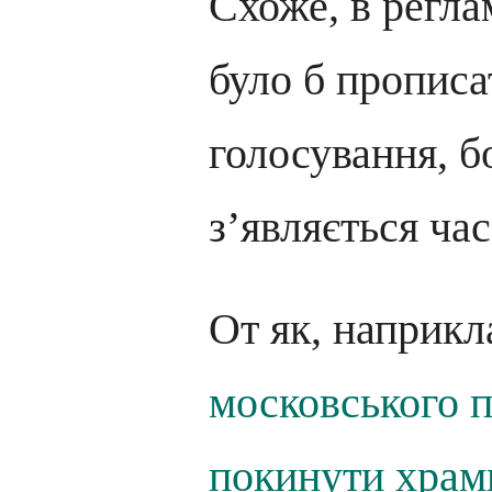
Схоже, в регла
було б прописа
голосування, б
з’являється час
От як, наприкл
московського п
покинути храм