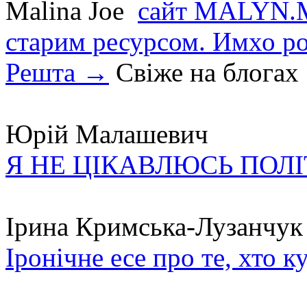
Malina Joe
сайт MALYN.M
старим ресурсом. Имхо р
Решта →
Свіже на блогах
Юрій Малашевич
Я НЕ ЦІКАВЛЮСЬ ПОЛ
Ірина Кримська-Лузанчук
Іронічне есе про те, хто к