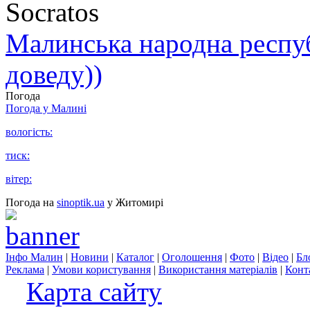
Socratos
Малинська народна республ
доведу))
Погода
Погода у
Малині
вологість:
тиск:
вітер:
Погода на
sinoptik.ua
у Житомирі
Інфо Малин
|
Новини
|
Каталог
|
Оголошення
|
Фото
|
Відео
|
Бл
Реклама
|
Умови користування
|
Використання матеріалів
|
Конт
Карта сайту