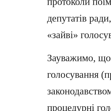
протоколи поі
депутатів ради
«зайві» голосу
Зауважимо, що
голосування (п
законодавство
процедурні гол