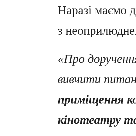
Наразі маємо д
з неоприлюдне
«Про дорученн
вивчити пита
приміщення к
кінотеатру та