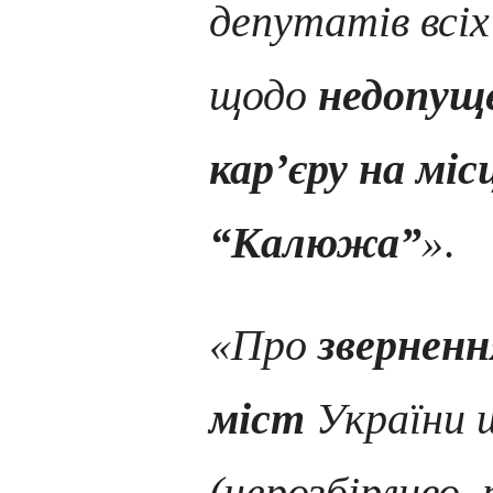
депутатів всіх 
щодо
недопущ
кар’єру на міс
“Калюжа”
»
.
«Про
зверненн
міст
України
(нерозбірливо,