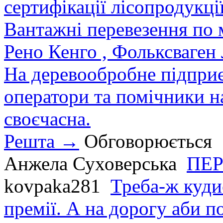
сертифікації лісопродукції
Вантажні перевезення по мі
Рено Кенго , Фольксваген Л
На деревообробне підприєм
оператори та помічники на
своєчасна.
Решта →
Обговорюється
Анжела Суховерська
ПЕР
kovpaka281
Треба-ж куди
премії. А на дорогу аби по