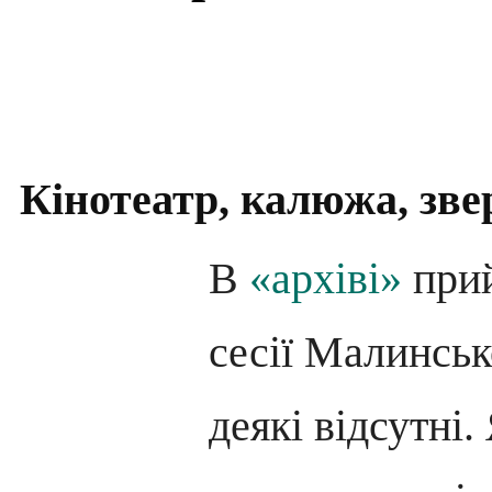
Кінотеатр, калюжа, зве
В
«архіві»
прий
сесії Малинськ
деякі відсутні