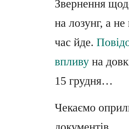
Звернення щод
на лозунг, а не
час йде.
Повідо
впливу
на довк
15 грудня…
Чекаємо опри
документів.