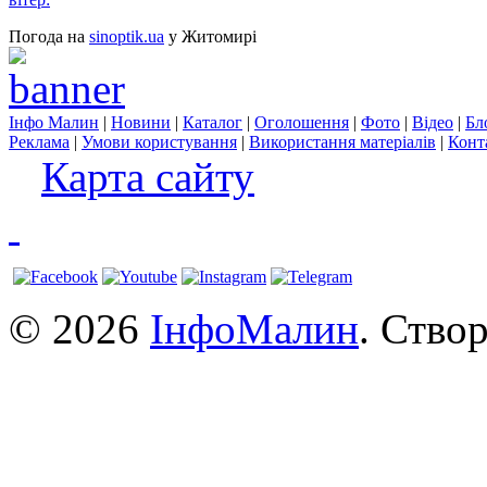
Погода на
sinoptik.ua
у Житомирі
Інфо Малин
|
Новини
|
Каталог
|
Оголошення
|
Фото
|
Відео
|
Бл
Реклама
|
Умови користування
|
Використання матеріалів
|
Конт
Карта сайту
© 2026
ІнфоМалин
. Ство