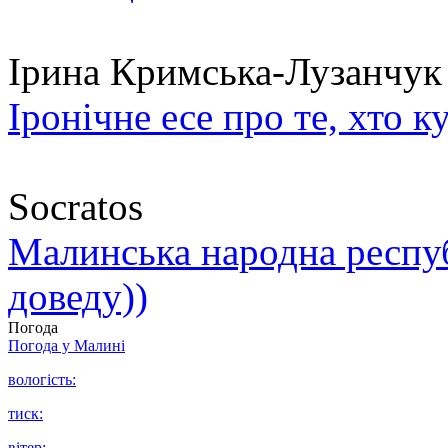
Ірина Кримська-Лузанчук
Іронічне есе про те, хто к
Socratos
Малинська народна республ
доведу))
Погода
Погода у
Малині
вологість:
тиск:
вітер: