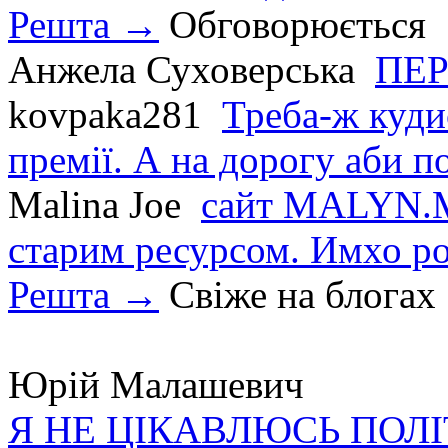
Решта →
Обговорюється
Анжела Суховерська
ПЕР
kovpaka281
Треба-ж куди
премії. А на дорогу аби по
Malina Joe
сайт MALYN.M
старим ресурсом. Имхо р
Решта →
Свіже на блогах
Юрій Малашевич
Я НЕ ЦІКАВЛЮСЬ ПОЛ