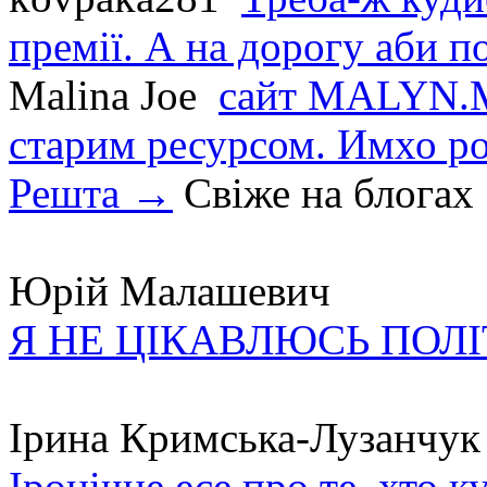
премії. А на дорогу аби по
Malina Joe
сайт MALYN.M
старим ресурсом. Имхо р
Решта →
Свіже на блогах
Юрій Малашевич
Я НЕ ЦІКАВЛЮСЬ ПОЛ
Ірина Кримська-Лузанчук
Іронічне есе про те, хто к