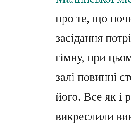
про те, що поч
засідання потр
гімну, при цьом
залі повинні ст
його. Все як і
викреслили ви