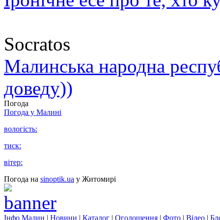
Socratos
Малинська народна республ
доведу))
Погода
Погода у
Малині
вологість:
тиск:
вітер:
Погода на
sinoptik.ua
у Житомирі
Інфо Малин
|
Новини
|
Каталог
|
Оголошення
|
Фото
|
Відео
|
Бл