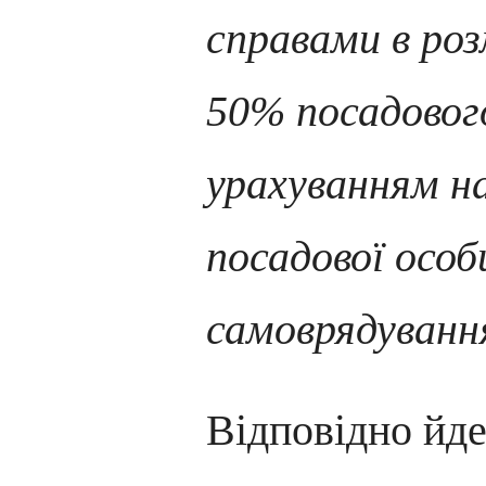
справами в роз
50% посадовог
урахуванням на
посадової особ
самоврядування
Відповідно йде