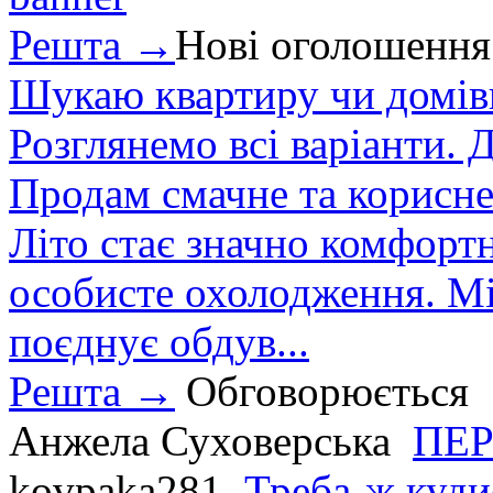
Решта →
Нові оголошення
Шукаю квартиру чи домівк
Розглянемо всі варіанти. Д
Продам смачне та корисне
Літо стає значно комфорт
особисте охолодження. М
поєднує обдув...
Решта →
Обговорюється
Анжела Суховерська
ПЕР
kovpaka281
Треба-ж куди