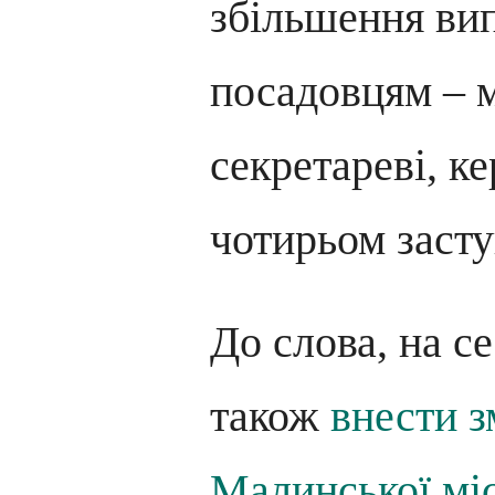
збільшення ви
посадовцям – м
секретареві, к
чотирьом заст
До слова, на с
також
внести з
Малинської міс