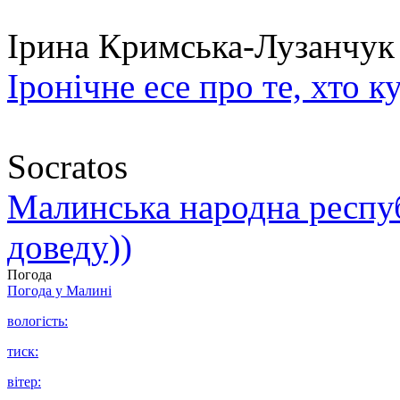
Ірина Кримська-Лузанчук
Іронічне есе про те, хто к
Socratos
Малинська народна республ
доведу))
Погода
Погода у
Малині
вологість:
тиск:
вітер: