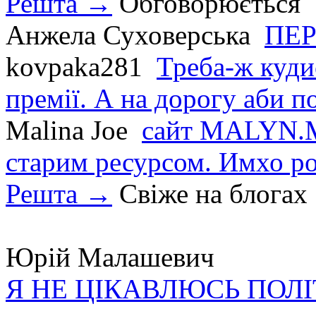
Решта →
Обговорюється
Анжела Суховерська
ПЕР
kovpaka281
Треба-ж куди
премії. А на дорогу аби по
Malina Joe
сайт MALYN.M
старим ресурсом. Имхо р
Решта →
Свіже на блогах
Юрій Малашевич
Я НЕ ЦІКАВЛЮСЬ ПОЛ