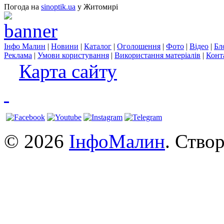
Погода на
sinoptik.ua
у Житомирі
Інфо Малин
|
Новини
|
Каталог
|
Оголошення
|
Фото
|
Відео
|
Бл
Реклама
|
Умови користування
|
Використання матеріалів
|
Конт
Карта сайту
© 2026
ІнфоМалин
. Ство