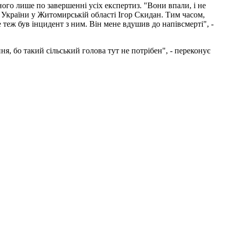
ого лише по завершенні усіх експертиз. "Вони впали, і не
України у Житомирській області Ігор Скидан. Тим часом,
 теж був інцидент з ним. Він мене вдушив до напівсмерті", -
я, бо такий сільський голова тут не потрібен", - переконує