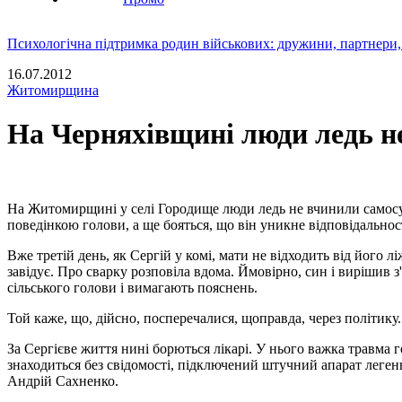
Психологічна підтримка родин військових: дружини, партнери,
16.07.2012
Житомирщина
На Черняхівщині люди ледь н
На Житомирщині у селі Городище люди ледь не вчинили самосуд
поведінкою голови, а ще бояться, що він уникне відповідальнос
Вже третій день, як Сергій у комі, мати не відходить від його 
завідує. Про сварку розповіла вдома. Ймовірно, син і вирішив 
сільського голови і вимагають пояснень.
Той каже, що, дійсно, посперечалися, щоправда, через політику.
За Сергієве життя нині борються лікарі. У нього важка травма 
знаходиться без свідомості, підключений штучний апарат легень,
Андрій Сахненко.