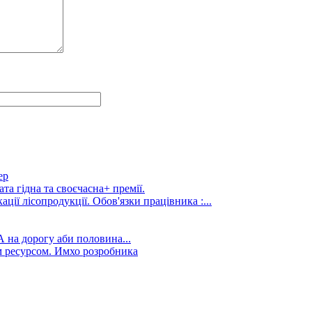
ер
та гідна та своєчасна+ премії.
ції лісопродукції. Обов'язки працівника :...
А на дорогу аби половина...
 ресурсом. Имхо розробника