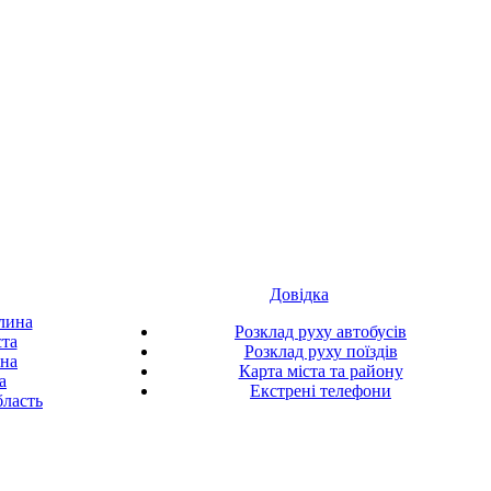
Довідка
лина
Розклад руху автобусів
ста
Розклад руху поїздів
ина
Карта міста та району
а
Екстрені телефони
ласть