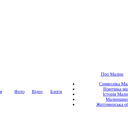
Про Малин
Символіка Ма
Візитівка мі
я
Фото
Відео
Блоги
Історія Мал
Малинщин
Житомирська об