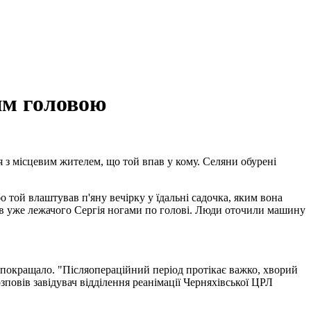
им головою
 з місцевим жителем, що той впав у кому. Селяни обурені
бо той влаштував п'яну вечірку у їдальні садочка, яким вона
 бив уже лежачого Сергія ногами по голові. Люди оточили машину
е покращало. "Післяопераційний період протікає важко, хворий
зповів завідувач відділення реанімації Черняхівської ЦРЛ