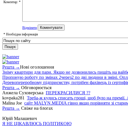
Коментар:
*
Відмінити
*
Необхідна інформація
Решта →
Нові оголошення
Зніму квартири для пари. Якщо не дозвонились пишіть на вайб
Пропоную роботу по змінах 2через2 по дві людини в зміні. Опла
Деревопереробному підприємству, потрібен фахівець із сертифіка
Решта →
Обговорюється
Анжела Суховерська
ПЕРЕКРАСИЛИСЯ ??
kovpaka281
Треба-ж кудись списать гроші, щоб було на премії. 
Malina Joe
сайт MALYN.MEDIA гiвно якщо порiвняти зi старим
Решта →
Свіже на блогах
Юрій Малашевич
Я НЕ ЦІКАВЛЮСЬ ПОЛІТИКОЮ