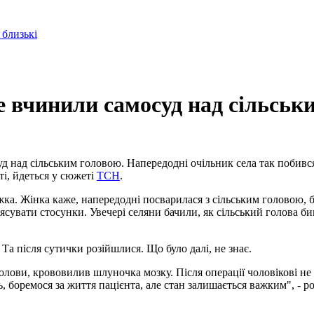
 близькі
е вчинили самосуд над сільськ
 над сільським головою. Напередодні очільник села так побився
ті, йдеться у сюжеті
ТСН
.
ліжка. Жінка каже, напередодні посварилася з сільським головою, 
з'ясувати стосунки. Увечері селяни бачили, як сільський голова
 Та після сутички розійшлися. Що було далі, не знає.
голови, крововилив шлуночка мозку. Після операції чоловікові н
 боремося за життя пацієнта, але стан залишається важким", - ро