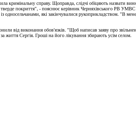
ла кримінальну справу. Щоправда, слідчі обіцяють назвати винн
тверде покриття", - пояснює керівник Черняхівського РВ УМВС 
 із односельчанами, які закінчувалися рукоприкладством. "В мене
нили від виконання обов'язків. "Щоб написав заяву про звільненн
а життя Сергія. Гроші на його лікування збирають усім селом.