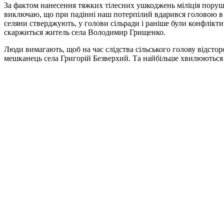
За фактом нанесення тяжких тілесних ушкоджень міліція поруши
виключаю, що при падінні наш потерпілий вдарився головою в 
селяни стверджують, у голови сільради і раніше були конфлікти
скаржиться житель села Володимир Грищенко.
Люди вимагають, щоб на час слідства сільського голову відсторо
мешканець села Григорій Безверхий. Та найбільше хвилюються з