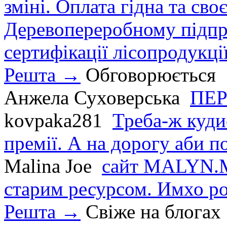
зміні. Оплата гідна та сво
Деревопереробному підпри
сертифікації лісопродукції
Решта →
Обговорюється
Анжела Суховерська
ПЕР
kovpaka281
Треба-ж куди
премії. А на дорогу аби по
Malina Joe
сайт MALYN.M
старим ресурсом. Имхо р
Решта →
Свіже на блогах