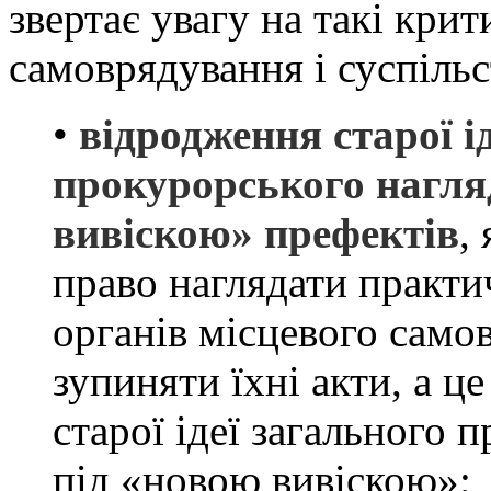
звертає увагу на такі крит
самоврядування і суспільс
•
відродження старої і
прокурорського нагляд
вивіскою» префектів
,
право наглядати практи
органів місцевого само
зупиняти їхні акти, а ц
старої ідеї загального 
під «новою вивіскою»;