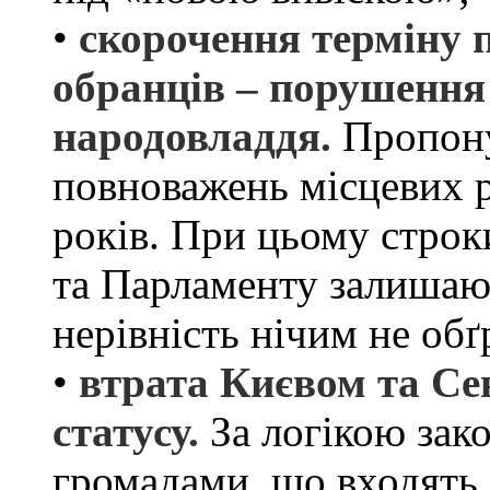
•
скорочення терміну 
обранців – порушення
народовладдя.
Пропону
повноважень місцевих ра
років. При цьому стро
та Парламенту залишают
нерівність нічим не обґ
•
втрата Києвом та Се
статусу.
За логікою зако
громадами, що входять 