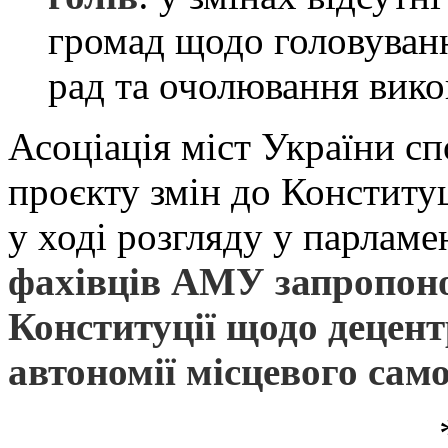
громад щодо головуванн
рад та очолювання вико
Асоціація міст України с
проєкту змін до Конституц
у ході розгляду у парламе
фахівців АМУ запропоно
Конституції щодо децент
автономії місцевого сам