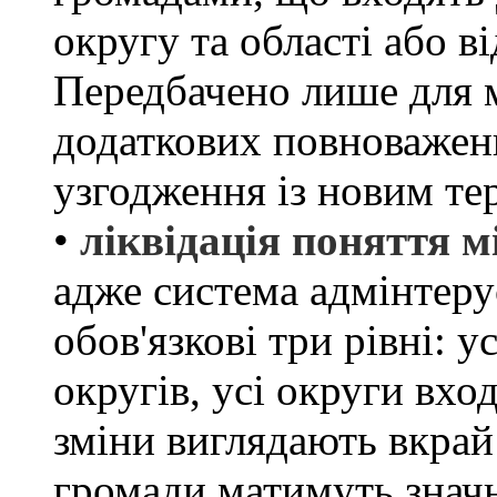
округу та області або 
Передбачено лише для м
додаткових повноважень
узгодження із новим те
•
ліквідація поняття м
адже система адмінтер
обов'язкові три рівні: у
округів, усі округи вхо
зміни виглядають вкрай
громади матимуть значн