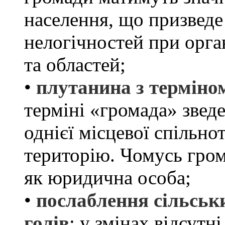
населення, що призведе
нелогічностей при орган
та областей;
•
плутанина з терміно
терміні «громада» звед
однієї місцевої спільно
територію. Чомусь гром
як юридична особа;
•
послаблення сільськ
голів
: у змінах відсутн