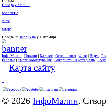
Погода
Погода у
Малині
вологість:
тиск:
вітер:
Погода на
sinoptik.ua
у Житомирі
Інфо Малин
|
Новини
|
Каталог
|
Оголошення
|
Фото
|
Відео
|
Бл
Реклама
|
Умови користування
|
Використання матеріалів
|
Конт
Карта сайту
© 2026
ІнфоМалин
. Ство