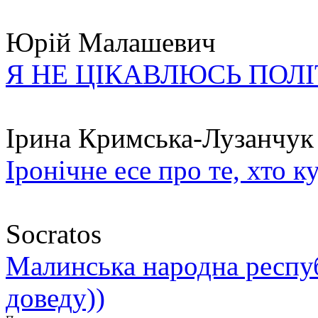
Юрій Малашевич
Я НЕ ЦІКАВЛЮСЬ ПОЛ
Ірина Кримська-Лузанчук
Іронічне есе про те, хто к
Socratos
Малинська народна республ
доведу))