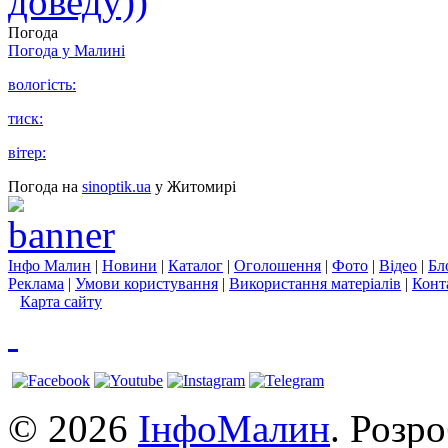
доведу))
Погода
Погода у
Малині
вологість:
тиск:
вітер:
Погода на
sinoptik.ua
у Житомирі
Інфо Малин
|
Новини
|
Каталог
|
Оголошення
|
Фото
|
Відео
|
Бл
Реклама
|
Умови користування
|
Використання матеріалів
|
Конт
Карта сайту
© 2026
ІнфоМалин
. Розр