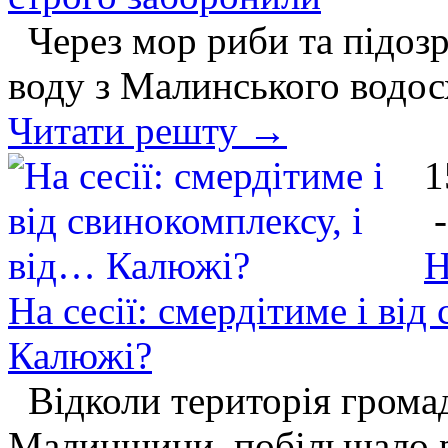
Через мор риби та підозр
воду з Малинського водо
Читати решту →
1
Н
На сесії: смердітиме і від
Калюжі?
Відколи територія грома
Малинщини, побільшало ро