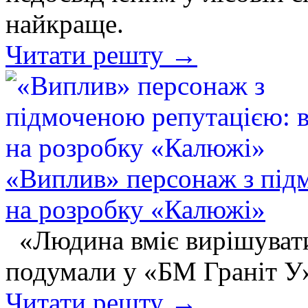
найкраще.
Читати решту →
«Виплив» персонаж з під
на розробку «Калюжі»
«Людина вміє вирішувати
подумали у «БМ Граніт У
Читати решту →