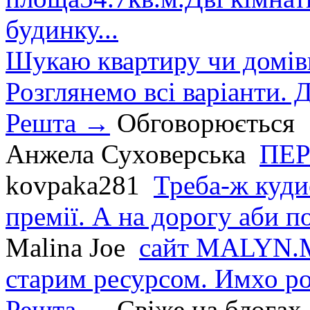
будинку...
Шукаю квартиру чи домівк
Розглянемо всі варіанти. Д
Решта →
Обговорюється
Анжела Суховерська
ПЕР
kovpaka281
Треба-ж куди
премії. А на дорогу аби по
Malina Joe
сайт MALYN.M
старим ресурсом. Имхо р
Решта →
Свіже на блогах