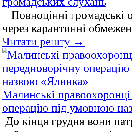
громадських слухань
Повноцінні громадські о
через карантинні обмеженн
Читати решту →
Малинські правоохоронці
операцію під умовною на
До кінця грудня вони па