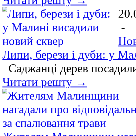
20.
-
Нов
Липи, берези і дуби: у Ма
Саджанці дерев посадили
Читати решту →