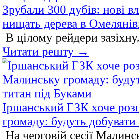
Зрубали 300 дубів: нові в
нищать дерева в Омелянів
В цілому рейдери зазіхнул
Читати решту →
Іршанський ГЗК хоче роз
громаду: будуть добувати
На черговій сесії Малинсь