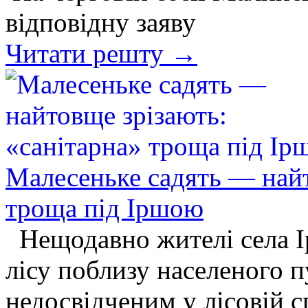
відповідну заяву
Читати решту →
Малесеньке садять — найт
троща під Іршою
Нещодавно жителі села І
лісу поблизу населеного п
недосвідченим у лісовій 