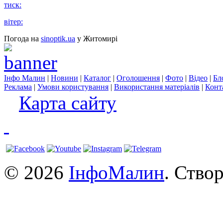
тиск:
вітер:
Погода на
sinoptik.ua
у Житомирі
Інфо Малин
|
Новини
|
Каталог
|
Оголошення
|
Фото
|
Відео
|
Бл
Реклама
|
Умови користування
|
Використання матеріалів
|
Конт
Карта сайту
© 2026
ІнфоМалин
. Ство