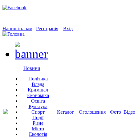
Напишіть нам
Реєстрація
Вхід
Новини
Політика
Влада
Кримінал
Економіка
Освіта
Культура
Спорт
Каталог
Оголошення
Фото
Відео
Події
Різне
Місто
Екологія