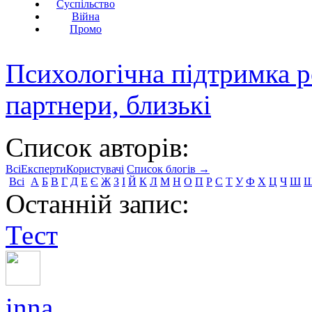
Суспільство
Війна
Промо
Психологічна підтримка р
партнери, близькі
Список авторів:
Всі
Експерти
Користувачі
Список блогів →
Всі
А
Б
В
Г
Д
Е
Є
Ж
З
І
Й
К
Л
М
Н
О
П
Р
С
Т
У
Ф
Х
Ц
Ч
Ш
Останній запис:
Тест
inna