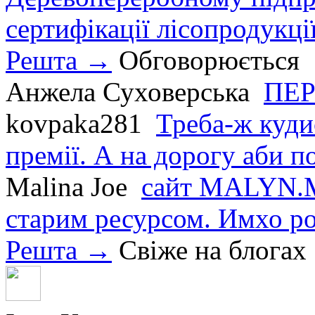
сертифікації лісопродукції
Решта →
Обговорюється
Анжела Суховерська
ПЕР
kovpaka281
Треба-ж куди
премії. А на дорогу аби по
Malina Joe
сайт MALYN.M
старим ресурсом. Имхо р
Решта →
Свіже на блогах