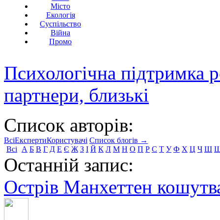
Місто
Екологія
Суспільство
Війна
Промо
Психологічна підтримка р
партнери, близькі
Список авторів:
Всі
Експерти
Користувачі
Список блогів →
Всі
А
Б
В
Г
Д
Е
Є
Ж
З
І
Й
К
Л
М
Н
О
П
Р
С
Т
У
Ф
Х
Ц
Ч
Ш
Останній запис:
Острів Манхеттен кошутва