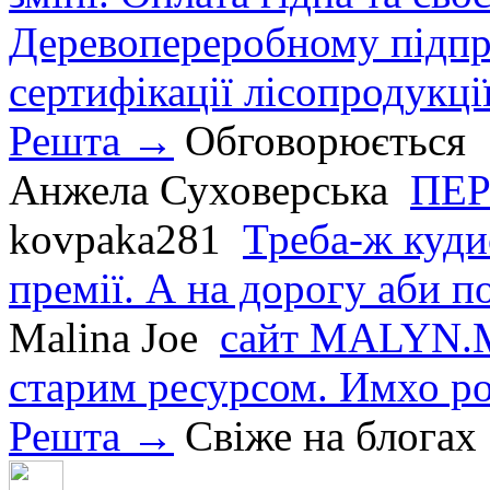
Деревопереробному підпри
сертифікації лісопродукції
Решта →
Обговорюється
Анжела Суховерська
ПЕР
kovpaka281
Треба-ж куди
премії. А на дорогу аби по
Malina Joe
сайт MALYN.M
старим ресурсом. Имхо р
Решта →
Свіже на блогах