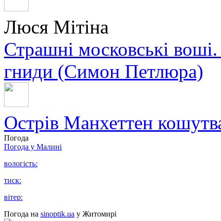
Люся Мітіна
Страшні московські воші.
гниди (Симон Петлюра)
Острів Манхеттен кошутва
Погода
Погода у
Малині
вологість:
тиск:
вітер:
Погода на
sinoptik.ua
у Житомирі