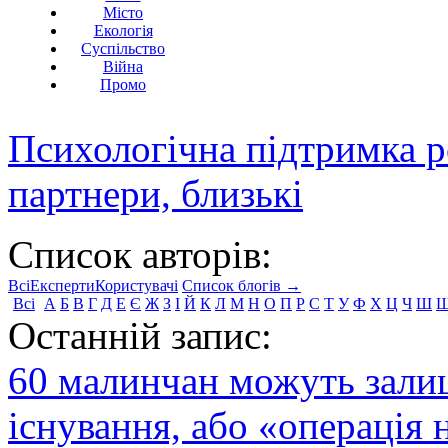
Місто
Екологія
Суспільство
Війна
Промо
Психологічна підтримка р
партнери, близькі
Список авторів:
Всі
Експерти
Користувачі
Список блогів →
Всі
А
Б
В
Г
Д
Е
Є
Ж
З
І
Й
К
Л
М
Н
О
П
Р
С
Т
У
Ф
Х
Ц
Ч
Ш
Останній запис:
60 малинчан можуть залиш
існування, або «операція 