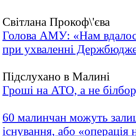
Світлана Прокоф\'єва
Голова АМУ: «Нам вдалося
при ухваленні Держбюдже
Підслухано в Малині
Гроші на АТО, а не білбор
60 малинчан можуть залиш
існування, або «операція 