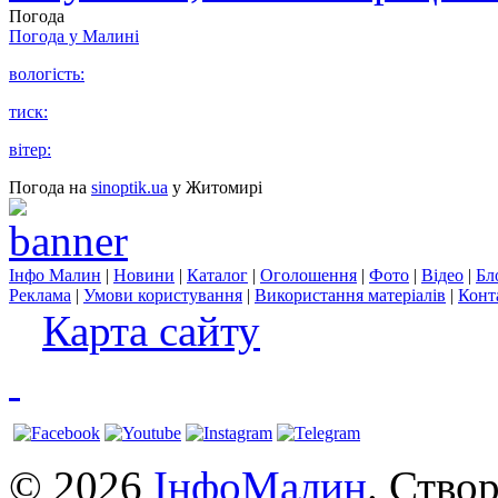
Погода
Погода у
Малині
вологість:
тиск:
вітер:
Погода на
sinoptik.ua
у Житомирі
Інфо Малин
|
Новини
|
Каталог
|
Оголошення
|
Фото
|
Відео
|
Бл
Реклама
|
Умови користування
|
Використання матеріалів
|
Конт
Карта сайту
© 2026
ІнфоМалин
. Ство