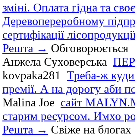
зміні. Оплата гідна та сво
Деревопереробному підпри
сертифікації лісопродукції
Решта →
Обговорюється
Анжела Суховерська
ПЕР
kovpaka281
Треба-ж куди
премії. А на дорогу аби по
Malina Joe
сайт MALYN.M
старим ресурсом. Имхо р
Решта →
Свіже на блогах