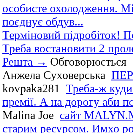
особисте охолодження. М
поєднує обдув...
Терміновий підробіток! П
Треба востановити 2 проле
Решта →
Обговорюється
Анжела Суховерська
ПЕР
kovpaka281
Треба-ж куди
премії. А на дорогу аби по
Malina Joe
сайт MALYN.M
старим ресурсом. Имхо р