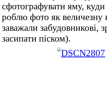
сфотографувати яму, куди 
роблю фото як величезну 
заважали забудовникові, з
засипати піском).