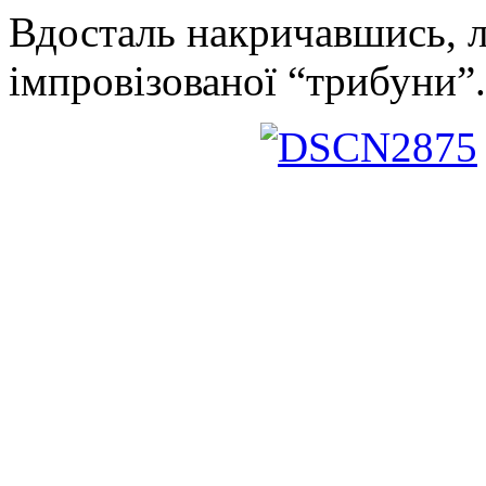
Вдосталь накричавшись, 
імпровізованої “трибуни”.