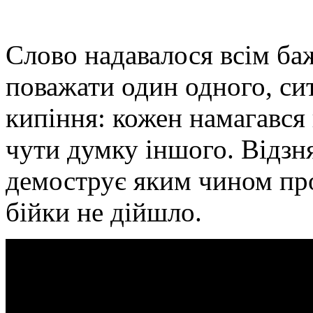
Слово надавалося всім ба
поважати один одного, си
кипіння: кожен намагався 
чути думку іншого. Відзн
демострує яким чином про
бійки не дійшло.