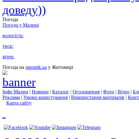
доведу))
Погода
Погода у
Малині
вологість:
тиск:
вітер:
Погода на
sinoptik.ua
у Житомирі
Інфо Малин
|
Новини
|
Каталог
|
Оголошення
|
Фото
|
Відео
|
Бл
Реклама
|
Умови користування
|
Використання матеріалів
|
Конт
Карта сайту