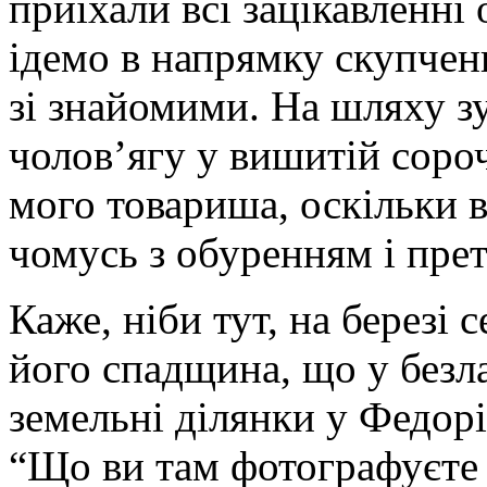
приїхали всі зацікавленні
ідемо в напрямку скупчен
зі знайомими. На шляху з
чолов’ягу у вишитій сороч
мого товариша, оскільки в
чомусь з обуренням і прет
Каже, ніби тут, на березі
його спадщина, що у безла
земельні ділянки у Федорі
“Що ви там фотографуєте т