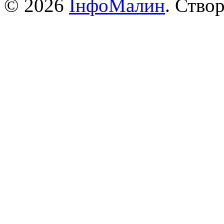
© 2026
ІнфоМалин
. Ство