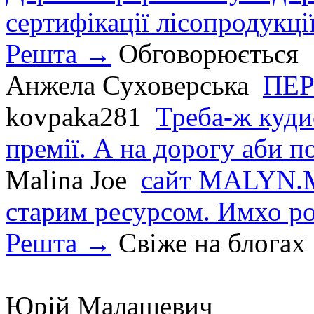
сертифікації лісопродукції
Решта →
Обговорюється
Анжела Суховерська
ПЕР
kovpaka281
Треба-ж куди
премії. А на дорогу аби по
Malina Joe
сайт MALYN.M
старим ресурсом. Имхо р
Решта →
Свіже на блогах
Юрій Малашевич