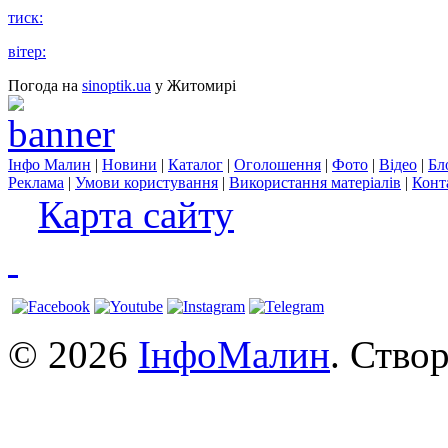
тиск:
вітер:
Погода на
sinoptik.ua
у Житомирі
Інфо Малин
|
Новини
|
Каталог
|
Оголошення
|
Фото
|
Відео
|
Бл
Реклама
|
Умови користування
|
Використання матеріалів
|
Конт
Карта сайту
© 2026
ІнфоМалин
. Ство