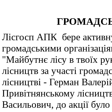
ГРОМАДСЬ
Лісгосп АПК бере активну
громадськими організаці
"Майбутнє лісу в твоїх ру
лісництв за участі громад
лісництві
- Герман Валері
Привітнянському лісницт
Васильович, до акції бул