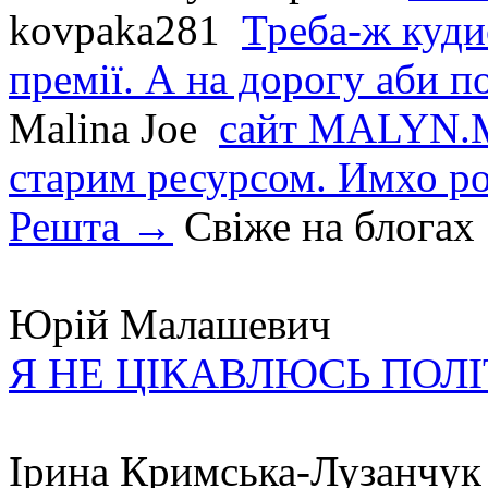
kovpaka281
Треба-ж куди
премії. А на дорогу аби по
Malina Joe
сайт MALYN.M
старим ресурсом. Имхо р
Решта →
Свіже на блогах
Юрій Малашевич
Я НЕ ЦІКАВЛЮСЬ ПОЛ
Ірина Кримська-Лузанчук