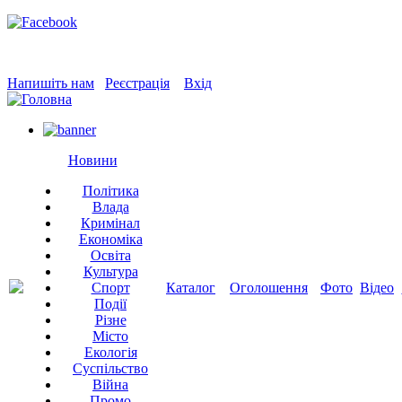
Напишіть нам
Реєстрація
Вхід
Новини
Політика
Влада
Кримінал
Економіка
Освіта
Культура
Спорт
Каталог
Оголошення
Фото
Відео
Події
Різне
Місто
Екологія
Суспільство
Війна
Промо