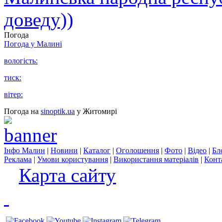
доведу))
Погода
Погода у
Малині
вологість:
тиск:
вітер:
Погода на
sinoptik.ua
у Житомирі
Інфо Малин
|
Новини
|
Каталог
|
Оголошення
|
Фото
|
Відео
|
Бл
Реклама
|
Умови користування
|
Використання матеріалів
|
Конт
Карта сайту