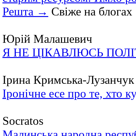
Решта →
Свіже на блогах
Юрій Малашевич
Я НЕ ЦІКАВЛЮСЬ ПОЛ
Ірина Кримська-Лузанчук
Іронічне есе про те, хто к
Socratos
Малинська народна республ