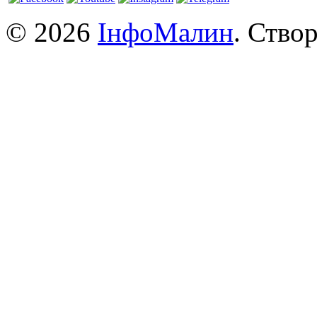
© 2026
ІнфоМалин
. Ство