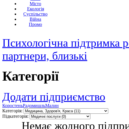
Місто
Екологія
Суспільство
Війна
Промо
Психологічна підтримка р
партнери, близькі
Категорії
Додати підприємство
Коростень
Радомишль
Малин
Категорія:
Підкатегорія:
Немає жодного підпри