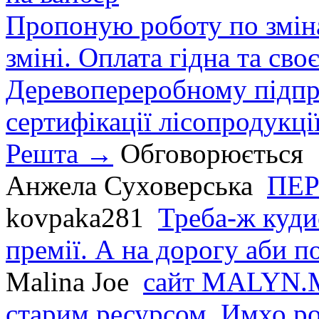
Пропоную роботу по зміна
зміні. Оплата гідна та сво
Деревопереробному підпри
сертифікації лісопродукції
Решта →
Обговорюється
Анжела Суховерська
ПЕР
kovpaka281
Треба-ж куди
премії. А на дорогу аби по
Malina Joe
сайт MALYN.M
старим ресурсом. Имхо р