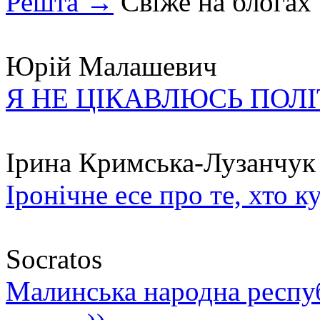
Решта →
Свіже на блогах
Юрій Малашевич
Я НЕ ЦІКАВЛЮСЬ ПОЛ
Ірина Кримська-Лузанчук
Іронічне есе про те, хто к
Socratos
Малинська народна республ