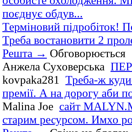
особисте охолодження. М
поєднує обдув...
Терміновий підробіток! П
Треба востановити 2 проле
Решта →
Обговорюється
Анжела Суховерська
ПЕР
kovpaka281
Треба-ж куди
премії. А на дорогу аби по
Malina Joe
сайт MALYN.M
старим ресурсом. Имхо р