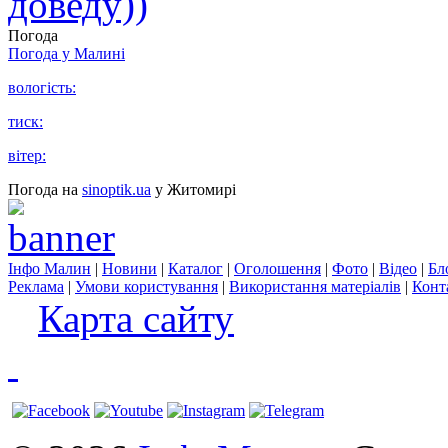
доведу))
Погода
Погода у
Малині
вологість:
тиск:
вітер:
Погода на
sinoptik.ua
у Житомирі
Інфо Малин
|
Новини
|
Каталог
|
Оголошення
|
Фото
|
Відео
|
Бл
Реклама
|
Умови користування
|
Використання матеріалів
|
Конт
Карта сайту