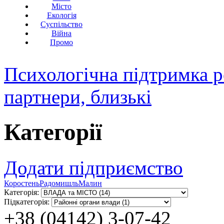
Місто
Екологія
Суспільство
Війна
Промо
Психологічна підтримка р
партнери, близькі
Категорії
Додати підприємство
Коростень
Радомишль
Малин
Категорія:
Підкатегорія:
+38 (04142) 3-07-42