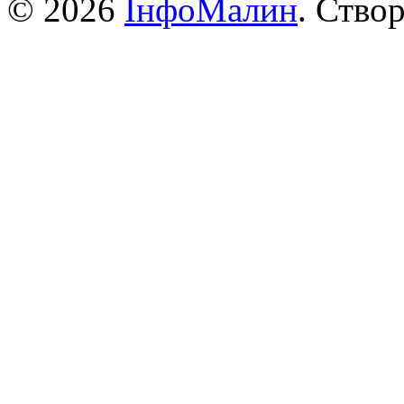
© 2026
ІнфоМалин
. Ство