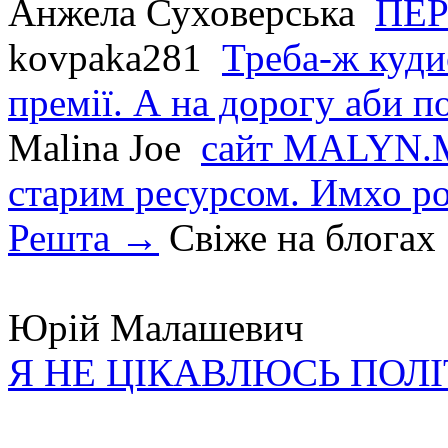
Анжела Суховерська
ПЕР
kovpaka281
Треба-ж куди
премії. А на дорогу аби по
Malina Joe
сайт MALYN.M
старим ресурсом. Имхо р
Решта →
Свіже на блогах
Юрій Малашевич
Я НЕ ЦІКАВЛЮСЬ ПОЛ