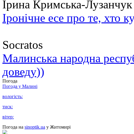
Ірина Кримська-Лузанчук
Іронічне есе про те, хто к
Socratos
Малинська народна республ
доведу))
Погода
Погода у
Малині
вологість:
тиск:
вітер:
Погода на
sinoptik.ua
у Житомирі