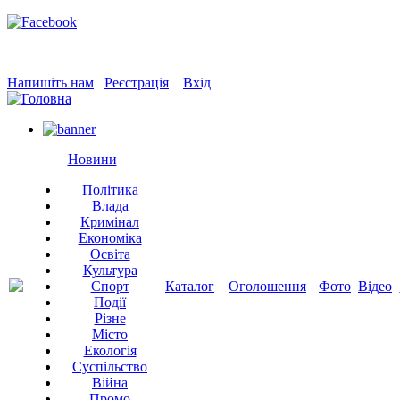
Напишіть нам
Реєстрація
Вхід
Новини
Політика
Влада
Кримінал
Економіка
Освіта
Культура
Спорт
Каталог
Оголошення
Фото
Відео
Події
Різне
Місто
Екологія
Суспільство
Війна
Промо