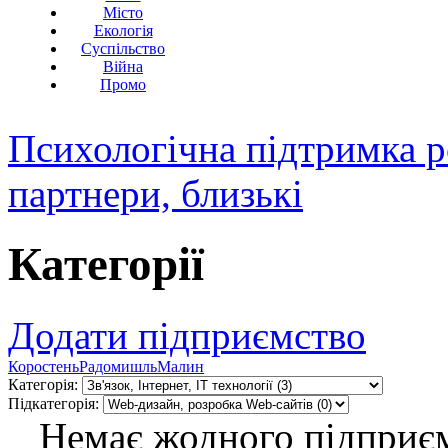
Місто
Екологія
Суспільство
Війна
Промо
Психологічна підтримка р
партнери, близькі
Категорії
Додати підприємство
Коростень
Радомишль
Малин
Категорія:
Підкатегорія:
Немає жодного підприєм