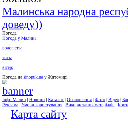
Малинська народна республ
доведу))
Погода
Погода у
Малині
вологість:
тиск:
вітер:
Погода на
sinoptik.ua
у Житомирі
Інфо Малин
|
Новини
|
Каталог
|
Оголошення
|
Фото
|
Відео
|
Бл
Реклама
|
Умови користування
|
Використання матеріалів
|
Конт
Карта сайту