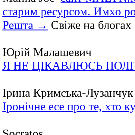
старим ресурсом. Имхо р
Решта →
Свіже на блогах
Юрій Малашевич
Я НЕ ЦІКАВЛЮСЬ ПОЛ
Ірина Кримська-Лузанчук
Іронічне есе про те, хто к
Socratos