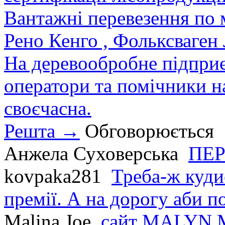
Вантажні перевезення по мі
Рено Кенго , Фольксваген Л
На деревообробне підприєм
оператори та помічники на
своєчасна.
Решта →
Обговорюється
Анжела Суховерська
ПЕР
kovpaka281
Треба-ж куди
премії. А на дорогу аби по
Malina Joe
сайт MALYN.M