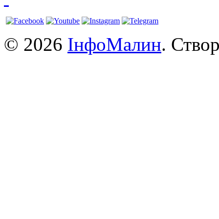
© 2026
ІнфоМалин
. Ство