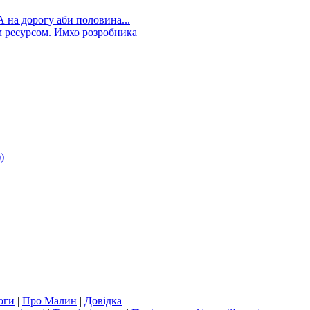
А на дорогу аби половина...
 ресурсом. Имхо розробника
)
оги
|
Про Малин
|
Довідка