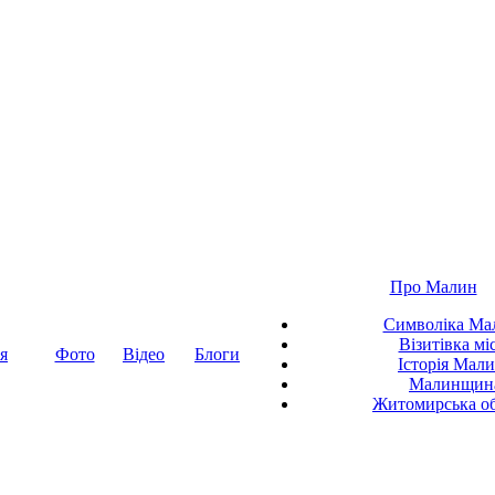
Про Малин
Символіка Ма
Візитівка мі
я
Фото
Відео
Блоги
Історія Мал
Малинщин
Житомирська об