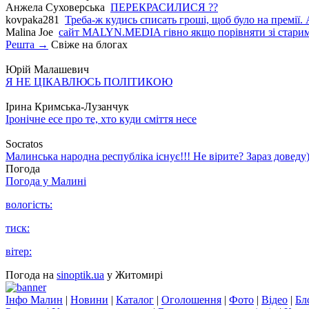
Анжела Суховерська
ПЕРЕКРАСИЛИСЯ ??
kovpaka281
Треба-ж кудись списать гроші, щоб було на премії. 
Malina Joe
сайт MALYN.MEDIA гiвно якщо порiвняти зi старим
Решта →
Свіже на блогах
Юрій Малашевич
Я НЕ ЦІКАВЛЮСЬ ПОЛІТИКОЮ
Ірина Кримська-Лузанчук
Іронічне есе про те, хто куди сміття несе
Socratos
Малинська народна республіка існує!!! Не вірите? Зараз доведу)
Погода
Погода у
Малині
вологість:
тиск:
вітер:
Погода на
sinoptik.ua
у Житомирі
Інфо Малин
|
Новини
|
Каталог
|
Оголошення
|
Фото
|
Відео
|
Бл