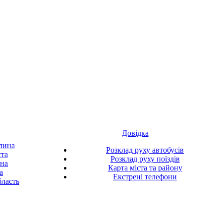
Довідка
лина
Розклад руху автобусів
ста
Розклад руху поїздів
ина
Карта міста та району
а
Екстрені телефони
ласть