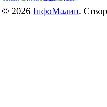
© 2026
ІнфоМалин
. Ство