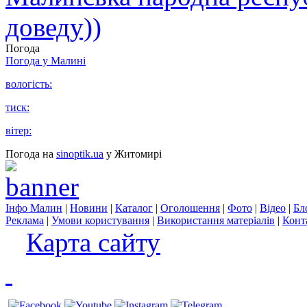
доведу))
Погода
Погода у
Малині
вологість:
тиск:
вітер:
Погода на
sinoptik.ua
у Житомирі
Інфо Малин
|
Новини
|
Каталог
|
Оголошення
|
Фото
|
Відео
|
Бл
Реклама
|
Умови користування
|
Використання матеріалів
|
Конт
Карта сайту