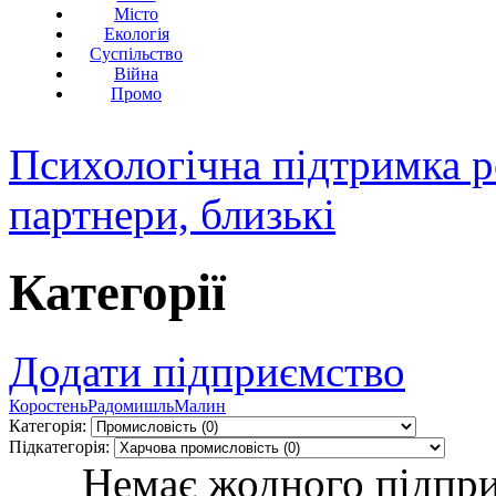
Місто
Екологія
Суспільство
Війна
Промо
Психологічна підтримка р
партнери, близькі
Категорії
Додати підприємство
Коростень
Радомишль
Малин
Категорія:
Підкатегорія:
Немає жодного підпри