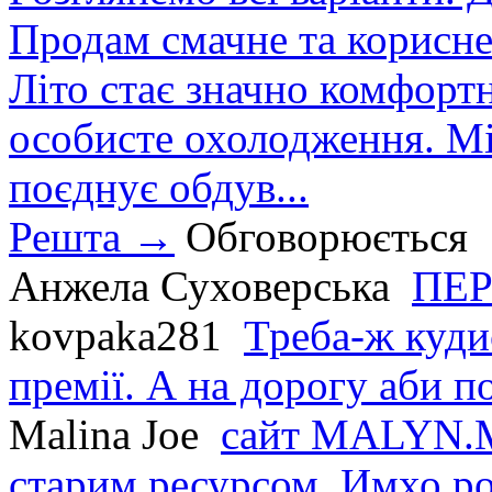
Продам смачне та корисне
Літо стає значно комфорт
особисте охолодження. М
поєднує обдув...
Решта →
Обговорюється
Анжела Суховерська
ПЕР
kovpaka281
Треба-ж куди
премії. А на дорогу аби по
Malina Joe
сайт MALYN.M
старим ресурсом. Имхо р