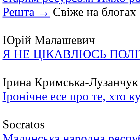
Решта →
Свіже на блогах
Юрій Малашевич
Я НЕ ЦІКАВЛЮСЬ ПОЛ
Ірина Кримська-Лузанчук
Іронічне есе про те, хто к
Socratos
Малинська народна республ