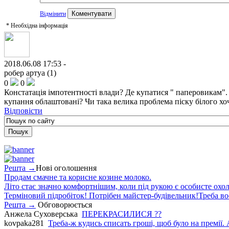
Відмінити
*
Необхідна інформація
2018.06.08 17:53 -
робер артуа (1)
0
0
Констатація імпотентності влади? Де купатися " паперовикам". В
купання облаштовані? Чи така велика проблема піску білого хо
Відповісти
Решта →
Нові оголошення
Продам смачне та корисне козине молоко.
Літо стає значно комфортнішим, коли під рукою є особисте охо
Терміновий підробіток! Потрібен майстер-будівельник!Треба во
Решта →
Обговорюється
Анжела Суховерська
ПЕРЕКРАСИЛИСЯ ??
kovpaka281
Треба-ж кудись списать гроші, щоб було на премії. 