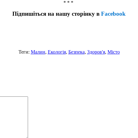
* * *
Підпишіться на нашу сторінку в
Facebook
Теги:
Малин
,
Екологія
,
Безпека
,
Здоров'я
,
Місто