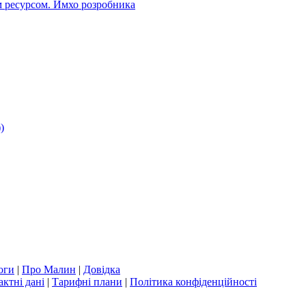
 ресурсом. Имхо розробника
)
оги
|
Про Малин
|
Довідка
актні дані
|
Тарифні плани
|
Політика конфіденційності