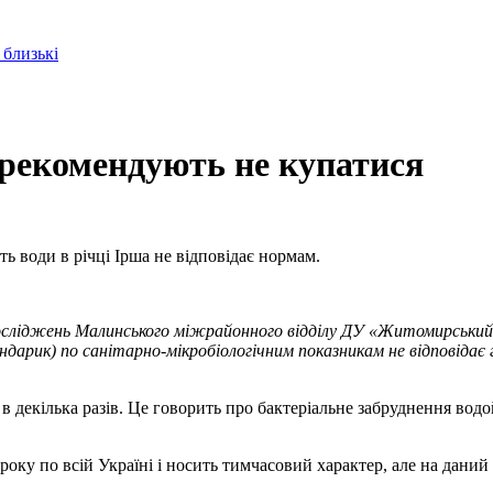
 близькі
 рекомендують не купатися
ь води в річці Ірша не відповідає нормам.
досліджень Малинського міжрайонного відділу ДУ «Житомирський
 Бондарик) по санітарно-мікробіологічним показникам не відповіда
 декілька разів. Це говорить про бактеріальне забруднення водой
року по всій Україні і носить тимчасовий характер, але на дани