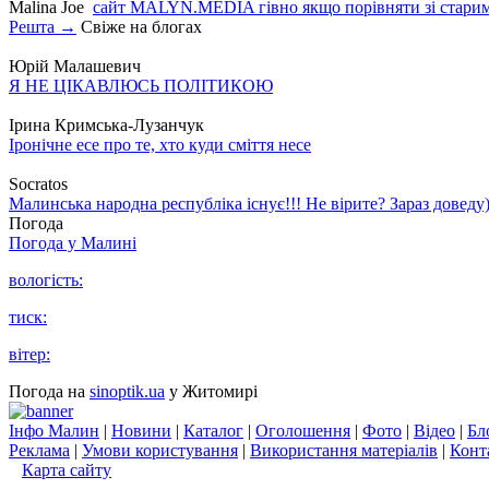
Malina Joe
сайт MALYN.MEDIA гiвно якщо порiвняти зi старим
Решта →
Свіже на блогах
Юрій Малашевич
Я НЕ ЦІКАВЛЮСЬ ПОЛІТИКОЮ
Ірина Кримська-Лузанчук
Іронічне есе про те, хто куди сміття несе
Socratos
Малинська народна республіка існує!!! Не вірите? Зараз доведу)
Погода
Погода у
Малині
вологість:
тиск:
вітер:
Погода на
sinoptik.ua
у Житомирі
Інфо Малин
|
Новини
|
Каталог
|
Оголошення
|
Фото
|
Відео
|
Бл
Реклама
|
Умови користування
|
Використання матеріалів
|
Конт
Карта сайту