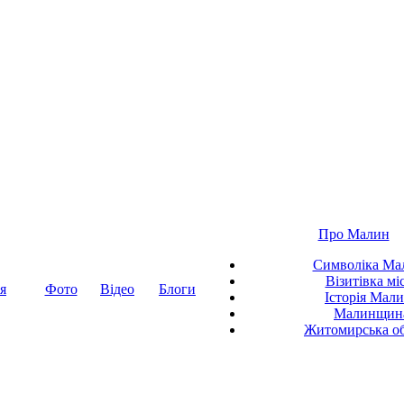
Про Малин
Символіка Ма
Візитівка мі
я
Фото
Відео
Блоги
Історія Мал
Малинщин
Житомирська об