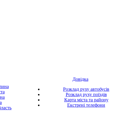
Довідка
лина
Розклад руху автобусів
ста
Розклад руху поїздів
ина
Карта міста та району
а
Екстрені телефони
ласть