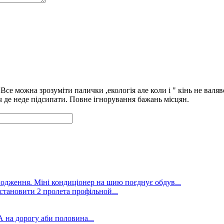
се можна зрозуміти палички ,екологія але коли і " кінь не валяв
ч де неде підсипати. Повне ігнорування бажань місцян.
лодження. Міні кондиціонер на шию поєднує обдув...
становити 2 пролета профільной...
А на дорогу аби половина...