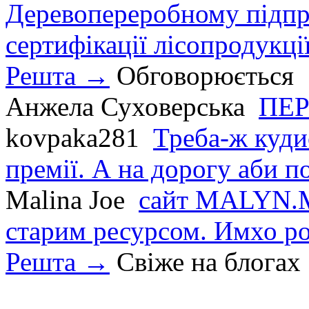
Деревопереробному підпри
сертифікації лісопродукції
Решта →
Обговорюється
Анжела Суховерська
ПЕР
kovpaka281
Треба-ж куди
премії. А на дорогу аби по
Malina Joe
сайт MALYN.M
старим ресурсом. Имхо р
Решта →
Свіже на блогах