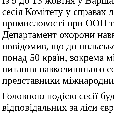
Із 9 до 13 жовтня у Варша
сесія Комітету у справах л
промисловості при ООН та
Департамент охорони нав
повідомив, що до польсько
понад 50 країн, зокрема мі
питання навколишнього се
представники міжнародних
Головною подією сесії буде
відповідальних за ліси єв