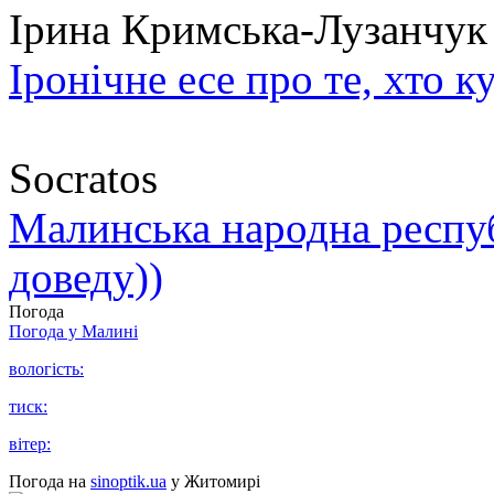
Ірина Кримська-Лузанчук
Іронічне есе про те, хто к
Socratos
Малинська народна республ
доведу))
Погода
Погода у
Малині
вологість:
тиск:
вітер:
Погода на
sinoptik.ua
у Житомирі