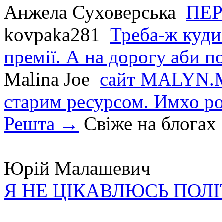
Анжела Суховерська
ПЕР
kovpaka281
Треба-ж куди
премії. А на дорогу аби по
Malina Joe
сайт MALYN.M
старим ресурсом. Имхо р
Решта →
Свіже на блогах
Юрій Малашевич
Я НЕ ЦІКАВЛЮСЬ ПОЛ