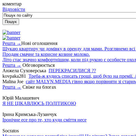
коментар
Відповісти
Решта →
Нові оголошення
Шукаю квартиру чи домівку в оренду для мами. Розглянемо всі в
Продам смачне та корисне козине молоко.
Літо стає значно комфортнішим, коли під рукою є особисте охо
Решта →
Обговорюється
Анжела Суховерська
ПЕРЕКРАСИЛИСЯ ??
kovpaka281
Треба-ж кудись списать гроші, щоб було на премії. 
Malina Joe
сайт MALYN.MEDIA гiвно якщо порiвняти зi старим
Решта →
Свіже на блогах
Юрій Малашевич
Я НЕ ЦІКАВЛЮСЬ ПОЛІТИКОЮ
Ірина Кримська-Лузанчук
Іронічне есе про те, хто куди сміття несе
Socratos