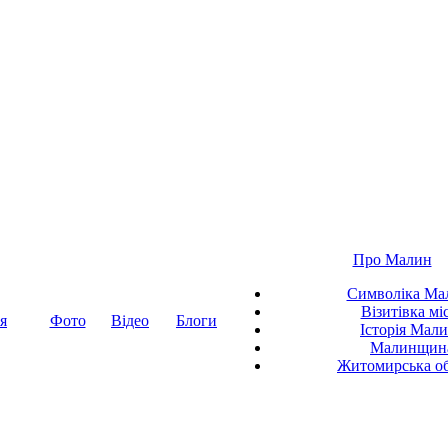
Про Малин
Символіка Ма
Візитівка мі
я
Фото
Відео
Блоги
Історія Мал
Малинщин
Житомирська об