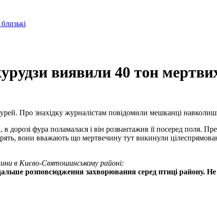
 близькі
урудзи виявили 40 тон мертви
урей. Про знахідку журналістам повідомили мешканці навколишні
й, в дорозі фура поламалася і він розвантажив її посеред поля. 
ірять, вони вважають що мертвечину тут викинули цілеспрямован
цини в Києво-Святошинському районі:
одальше розповсюдження захворювання серед птиці району. Не