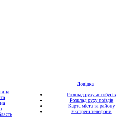
Довідка
лина
Розклад руху автобусів
ста
Розклад руху поїздів
ина
Карта міста та району
а
Екстрені телефони
ласть