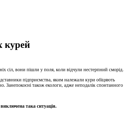
х курей
х сіл, вони пішли у поля, коли відчули нестерпний сморід.
Представники підприємства, яким належали кури обіцяють
о. Занепокоєні також екологи, адже неподалік спонтанного
 виключена така ситуація.