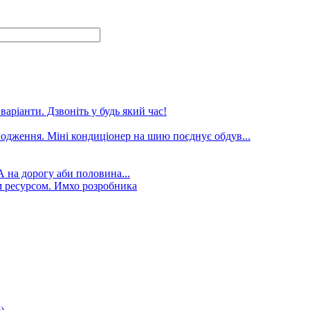
аріанти. Дзвоніть у будь який час!
лодження. Міні кондиціонер на шию поєднує обдув...
А на дорогу аби половина...
 ресурсом. Имхо розробника