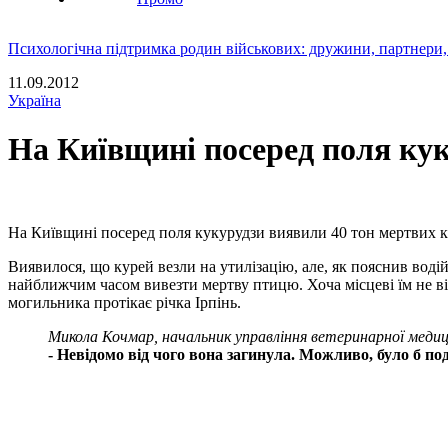
Психологічна підтримка родин військових: дружини, партнери,
11.09.2012
Україна
На Київщині посеред поля кук
На Київщині посеред поля кукурудзи виявили 40 тон мертвих к
Виявилося, що курей везли на утилізацію, але, як пояснив воді
найближчим часом вивезти мертву птицю. Хоча місцеві їм не в
могильника протікає річка Ірпінь.
Микола Кочмар, начальник управління ветеринарної меди
- Невідомо від чого вона загинула. Можливо, було б п