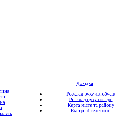
Довідка
лина
Розклад руху автобусів
ста
Розклад руху поїздів
ина
Карта міста та району
а
Екстрені телефони
ласть