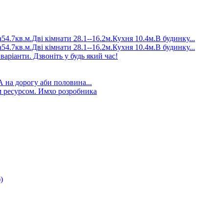
4.7кв.м.Дві кімнати 28.1--16.2м.Кухня 10.4м.В будинку...
4.7кв.м.Дві кімнати 28.1--16.2м.Кухня 10.4м.В будинку...
аріанти. Дзвоніть у будь який час!
А на дорогу аби половина...
 ресурсом. Имхо розробника
)