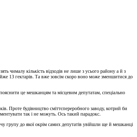
озять чималу кількість відходів не лише з усього району а й з
майже 13 гектарів. Та вже зовсім скоро воно може зменшитися до
и пояснити це мешканцям та місцевим депутатам, спеціально
оків. Проте будівництво сміттєпереробного заводу, котрий би
ментувати так і не можуть. Ось такий парадокс.
у групу до якої окрім самих депутатів увійшли ще й мешканці