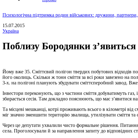
Психологічна підтримка родин військових: дружини, партнери,
15.07.2015
Україна
Поблизу Бородянки з’явиться 
Йому вже 35. Сміттєвий полігон твердих побутових відходів 
його околиць. Скільки ж тонн сміття за всі роки завезено на п
3-х. на полігоні планують збудувати сміттєперобний завод. Вже
Інвестори переконують, що з частини сміття добуватимуть газ,
збирається сесія. Там докладно пояснюють, що має з’явитися на
Та місцеві мешканці, котрі проживають всього в кілометрі від с
міг значно зменшити територію звалища, утилізувати сміття та 
Через це депутати ухвалили чисто формальне рішення. Питання
села. Проголосували й за направлення запиту до відповідних ст