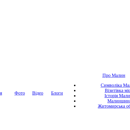
Про Малин
Символіка Ма
Візитівка мі
я
Фото
Відео
Блоги
Історія Мал
Малинщин
Житомирська об