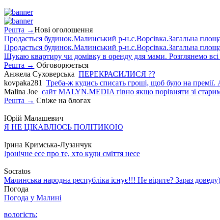
Решта →
Нові оголошення
Продається будинок.Малинський р-н.с.Ворсівка.Загальна площа5
Продається будинок.Малинський р-н.с.Ворсівка.Загальна площа5
Шукаю квартиру чи домівку в оренду для мами. Розглянемо всі в
Решта →
Обговорюється
Анжела Суховерська
ПЕРЕКРАСИЛИСЯ ??
kovpaka281
Треба-ж кудись списать гроші, щоб було на премії. 
Malina Joe
сайт MALYN.MEDIA гiвно якщо порiвняти зi старим
Решта →
Свіже на блогах
Юрій Малашевич
Я НЕ ЦІКАВЛЮСЬ ПОЛІТИКОЮ
Ірина Кримська-Лузанчук
Іронічне есе про те, хто куди сміття несе
Socratos
Малинська народна республіка існує!!! Не вірите? Зараз доведу)
Погода
Погода у
Малині
вологість: