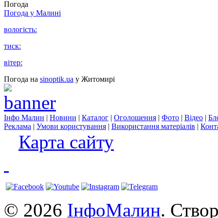
Погода
Погода у
Малині
вологість:
тиск:
вітер:
Погода на
sinoptik.ua
у Житомирі
Інфо Малин
|
Новини
|
Каталог
|
Оголошення
|
Фото
|
Відео
|
Бл
Реклама
|
Умови користування
|
Використання матеріалів
|
Конт
Карта сайту
© 2026
ІнфоМалин
. Ство