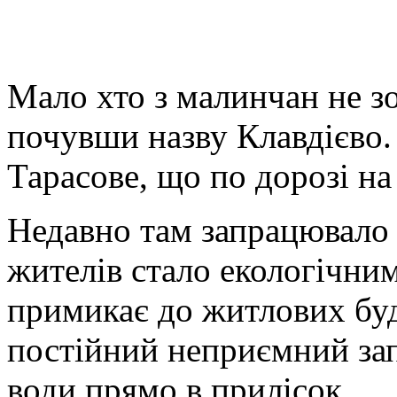
Мало хто з малинчан не з
почувши назву Клавдієво. 
Тарасове, що по дорозі на
Недавно там запрацювало 
жителів стало екологічни
примикає до житлових буд
постійний неприємний зап
води прямо в прилісок.