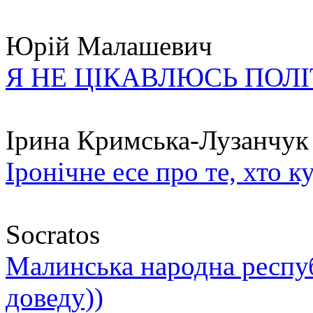
Юрій Малашевич
Я НЕ ЦІКАВЛЮСЬ ПОЛ
Ірина Кримська-Лузанчук
Іронічне есе про те, хто к
Socratos
Малинська народна республ
доведу))