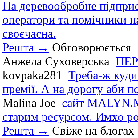
На деревообробне підприєм
оператори та помічники на
своєчасна.
Решта →
Обговорюється
Анжела Суховерська
ПЕР
kovpaka281
Треба-ж куди
премії. А на дорогу аби по
Malina Joe
сайт MALYN.M
старим ресурсом. Имхо р
Решта →
Свіже на блогах