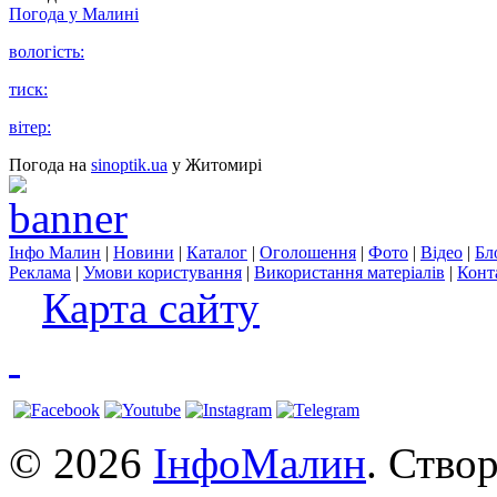
Погода у
Малині
вологість:
тиск:
вітер:
Погода на
sinoptik.ua
у Житомирі
Інфо Малин
|
Новини
|
Каталог
|
Оголошення
|
Фото
|
Відео
|
Бл
Реклама
|
Умови користування
|
Використання матеріалів
|
Конт
Карта сайту
© 2026
ІнфоМалин
. Ство