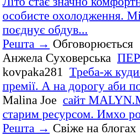
Літо стає значно комфорт
особисте охолодження. М
поєднує обдув...
Решта →
Обговорюється
Анжела Суховерська
ПЕР
kovpaka281
Треба-ж куди
премії. А на дорогу аби по
Malina Joe
сайт MALYN.M
старим ресурсом. Имхо р
Решта →
Свіже на блогах