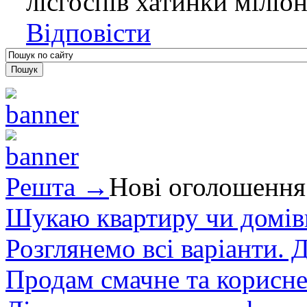
лісгоспів хатинки міліо
Відповісти
Решта →
Нові оголошення
Шукаю квартиру чи домівк
Розглянемо всі варіанти. Д
Продам смачне та корисне