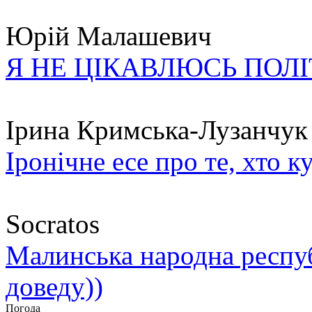
Юрій Малашевич
Я НЕ ЦІКАВЛЮСЬ ПОЛ
Ірина Кримська-Лузанчук
Іронічне есе про те, хто к
Socratos
Малинська народна республ
доведу))
Погода