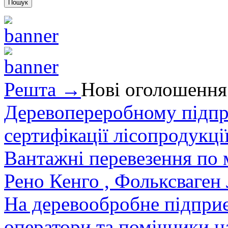
Решта →
Нові оголошення
Деревопереробному підпри
сертифікації лісопродукції
Вантажні перевезення по мі
Рено Кенго , Фольксваген Л
На деревообробне підприєм
оператори та помічники на