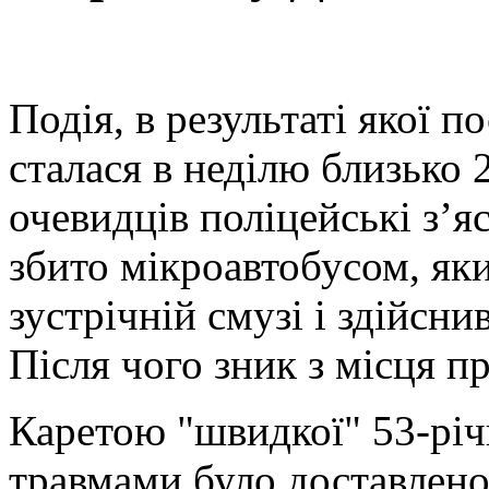
Подія, в результаті якої 
сталася в неділю близько 2
очевидців поліцейські з’
збито мікроавтобусом, як
зустрічній смузі і здійсни
Після чого зник з місця п
Каретою "швидкої" 53-річ
травмами було доставлено