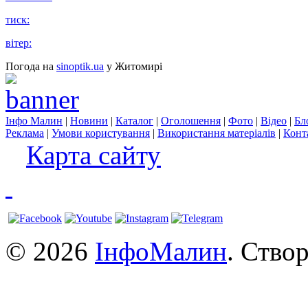
тиск:
вітер:
Погода на
sinoptik.ua
у Житомирі
Інфо Малин
|
Новини
|
Каталог
|
Оголошення
|
Фото
|
Відео
|
Бл
Реклама
|
Умови користування
|
Використання матеріалів
|
Конт
Карта сайту
© 2026
ІнфоМалин
. Ство