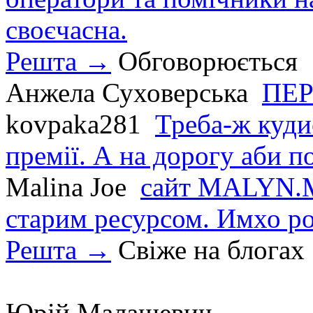
своєчасна.
Решта →
Обговорюється
Анжела Суховерська
ПЕР
kovpaka281
Треба-ж куди
премії. А на дорогу аби по
Malina Joe
сайт MALYN.M
старим ресурсом. Имхо р
Решта →
Свіже на блогах
Юрій Малашевич