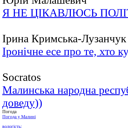
Я НЕ ЦІКАВЛЮСЬ ПОЛ
Ірина Кримська-Лузанчук
Іронічне есе про те, хто к
Socratos
Малинська народна республ
доведу))
Погода
Погода у
Малині
вологість: