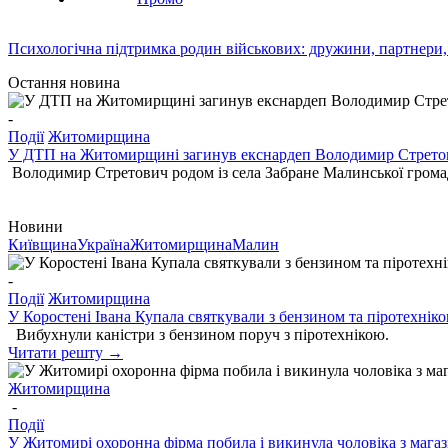
Психологічна підтримка родин військових: дружини, партнери,
Остання новина
-
Події
Житомирщина
У ДТП на Житомирщині загинув екснардеп Володимир Стрето
Володимир Стретович родом із села Забране Малинської гром
Новини
Київщина
Україна
Житомирщина
Малин
-
Події
Житомирщина
У Коростені Івана Купала святкували з бензином та піротехніко
Вибухнули каністри з бензином поруч з піротехнікою.
Читати решту →
Житомирщина
-
Події
У Житомирі охоронна фірма побила і викинула чоловіка з магаз