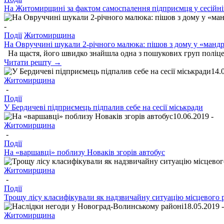
На Житомирщині за фактом самоспалення підприємця у сесійній
-
Події
Житомирщина
На Овруччині шукали 2-річного малюка: пішов з дому у «мандр
На щастя, його швидко знайшла одна з пошукових груп поліце
Читати решту →
14.
Житомирщина
-
Події
У Бердичеві підприємець підпалив себе на сесії міськради
10.06.2019 -
Житомирщина
-
Події
На «варшавці» поблизу Новаків згорів автобус
Житомирщина
-
Події
Трощу лісу класифікували як надзвичайну ситуацію місцевого 
18.05.2019 
Житомирщина