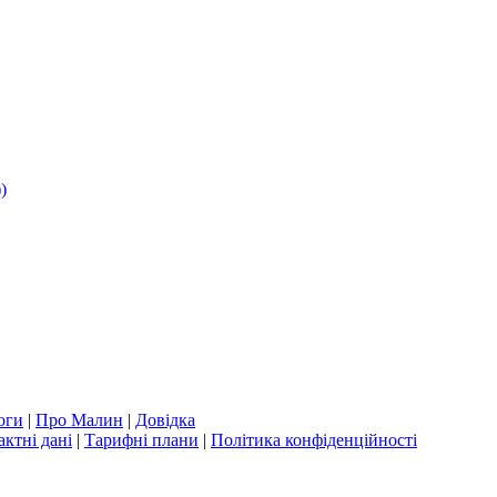
)
оги
|
Про Малин
|
Довідка
актні дані
|
Тарифні плани
|
Політика конфіденційності