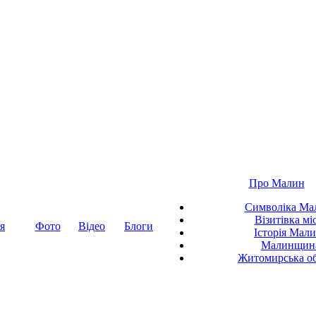
Про Малин
Символіка Ма
Візитівка мі
я
Фото
Відео
Блоги
Історія Мал
Малинщин
Житомирська об