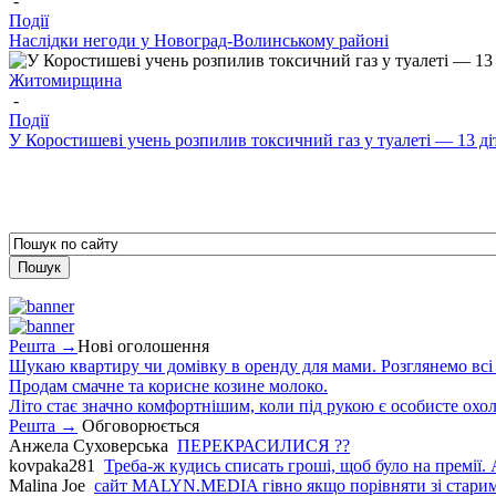
-
Події
Наслідки негоди у Новоград-Волинському районі
Житомирщина
-
Події
У Коростишеві учень розпилив токсичний газ у туалеті — 13 діт
Решта →
Нові оголошення
Шукаю квартиру чи домівку в оренду для мами. Розглянемо всі в
Продам смачне та корисне козине молоко.
Літо стає значно комфортнішим, коли під рукою є особисте охо
Решта →
Обговорюється
Анжела Суховерська
ПЕРЕКРАСИЛИСЯ ??
kovpaka281
Треба-ж кудись списать гроші, щоб було на премії. 
Malina Joe
сайт MALYN.MEDIA гiвно якщо порiвняти зi старим