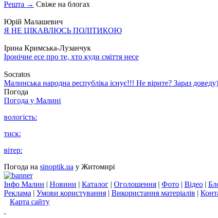
Решта →
Свіже на блогах
Юрій Малашевич
Я НЕ ЦІКАВЛЮСЬ ПОЛІТИКОЮ
Ірина Кримська-Лузанчук
Іронічне есе про те, хто куди сміття несе
Socratos
Малинська народна республіка існує!!! Не вірите? Зараз доведу)
Погода
Погода у
Малині
вологість:
тиск:
вітер:
Погода на
sinoptik.ua
у Житомирі
Інфо Малин
|
Новини
|
Каталог
|
Оголошення
|
Фото
|
Відео
|
Бл
Реклама
|
Умови користування
|
Використання матеріалів
|
Конт
Карта сайту