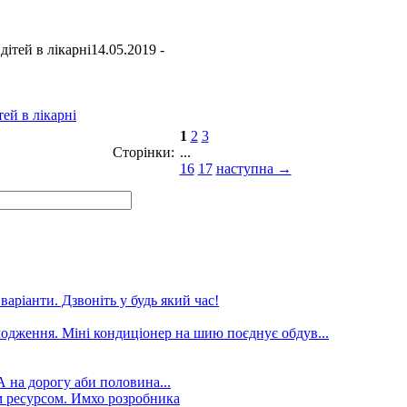
14.05.2019 -
ей в лікарні
1
2
3
Сторінки:
...
16
17
наступна →
аріанти. Дзвоніть у будь який час!
лодження. Міні кондиціонер на шию поєднує обдув...
А на дорогу аби половина...
 ресурсом. Имхо розробника