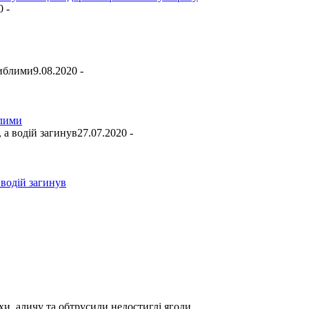
0 -
9.08.2020 -
блими
27.07.2020 -
 водій загинув
и, аличу та обтрусили недостиглі ягоди.