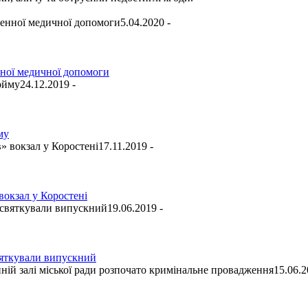
5.04.2020 -
нної медичної допомоги
24.12.2019 -
му
17.11.2019 -
окзал у Коростені
19.06.2019 -
святкували випускний
15.06.2