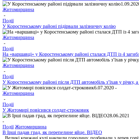
1.09.202
Житомирщина
-
Події
У Коростенському районі підірвали залізничну колію
Житомирщина
-
Події
На «варшавці» у Коростенському районі сталася ДТП із 4 заги
Житомирщина
-
Події
У Коростенському районі після ДТП автомобіль з’їхав у річку, а
6.07.2020 -
Житомирщина
-
Події
У Житомирі повісився солдат-строковик
28.06.2021
-
Події
Житомирщина
В Ірші падав град, як перепелине яйце. ВІДЕО
Великі крижані кулі накрили городину, позбивали з дерев горіх