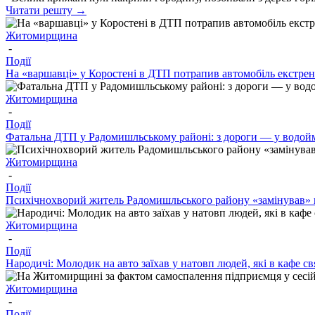
Читати решту →
Житомирщина
-
Події
На «варшавці» у Коростені в ДТП потрапив автомобіль екстре
Житомирщина
-
Події
Фатальна ДТП у Радомишльському районі: з дороги — у водой
Житомирщина
-
Події
Психічнохворий житель Радомишльського району «замінував» в
Житомирщина
-
Події
Народичі: Молодик на авто заїхав у натовп людей, які в кафе 
Житомирщина
-
Події