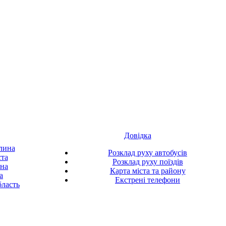
Довідка
лина
Розклад руху автобусів
ста
Розклад руху поїздів
ина
Карта міста та району
а
Екстрені телефони
ласть