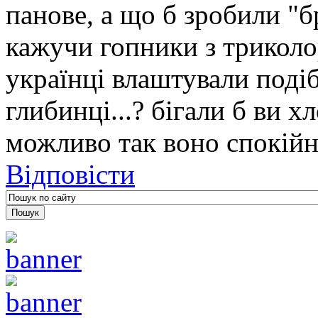
панове, а що б зробили "б
кажучи гопники з триколо
українці влаштували подіб
глибинці...? бігали б ви х
можливо так воно спокійн
Відповісти