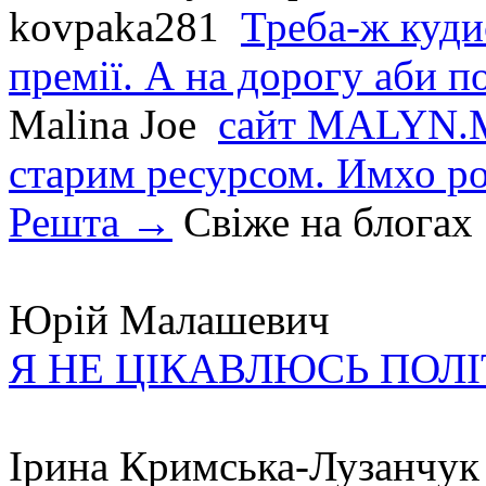
kovpaka281
Треба-ж куди
премії. А на дорогу аби по
Malina Joe
сайт MALYN.M
старим ресурсом. Имхо р
Решта →
Свіже на блогах
Юрій Малашевич
Я НЕ ЦІКАВЛЮСЬ ПОЛ
Ірина Кримська-Лузанчук