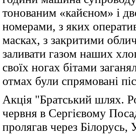
тонованим «кайєном» і дв
номерами, з яких операти
масках, з закритими обли
заливати газом наших хлоп
своїх ногах бітами заганя
отмах були спрямовані піс
Акція "Братський шлях. Ро
червня в Сергієвому Посад
пролягав через Білорусь, 