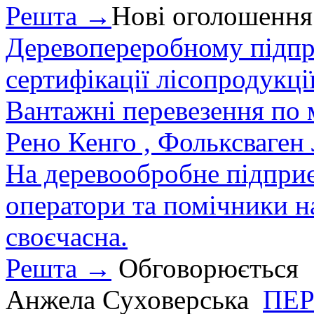
Решта →
Нові оголошення
Деревопереробному підпри
сертифікації лісопродукції
Вантажні перевезення по мі
Рено Кенго , Фольксваген Л
На деревообробне підприєм
оператори та помічники на
своєчасна.
Решта →
Обговорюється
Анжела Суховерська
ПЕР