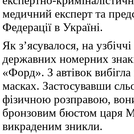
експертно-криміналістична
медичний експерт та пред
Федерації в Україні.
Як з’ясувалося, на узбічч
державних номерних знакі
«Форд». З автівок вибігла
масках. Застосувавши сль
фізичною розправою, вони
бронзовим бюстом царя Мик
викраденим зникли.