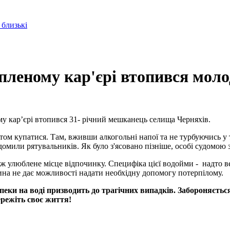
 близькі
пленому кар'єрі втопився моло
у кар’єрі втопився 31- річний мешканець селища Черняхів.
атом купатися. Там, вживши алкогольні напої та не турбуючись у т
домили рятувальників. Як було з'ясовано пізніше, особі судомою 
ож улюблене місце відпочинку. Специфіка цієї водойми - надто в
ина не дає можливості надати необхідну допомогу потерпілому.
ки на воді призводить до трагічних випадків. Забороняється
ережіть своє життя!