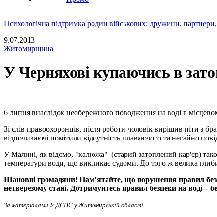
Психологічна підтримка родин військових: дружини, партнери,
9.07.2013
Житомирщина
У Черняхові купаючись в зато
6 липня внаслідок необережного поводження на воді в місцевом
Зі слів правоохоронців, після роботи чоловік вирішив піти з бр
відпочиваючі помітили відсутність плаваючого та негайно пові
У Малині, як відомо, "калюжа" (старий затоплений кар'єр) так
температури води, що викликає судоми. До того ж велика глиб
Шановні громадяни! Пам’ятайте, що порушення правил безпе
нетверезому стані. Дотримуйтесь правил безпеки на воді – б
За матеріалами У ДСНС у Житомирській області