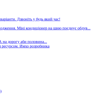
аріанти. Дзвоніть у будь який час!
лодження. Міні кондиціонер на шию поєднує обдув...
А на дорогу аби половина...
 ресурсом. Имхо розробника
)