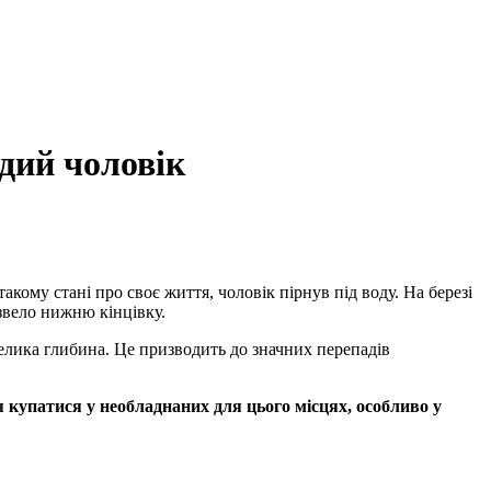
дий чоловік
акому стані про своє життя, чоловік пірнув під воду. На березі
звело нижню кінцівку.
елика глибина. Це призводить до значних перепадів
 купатися у необладнаних для цього місцях, особливо у