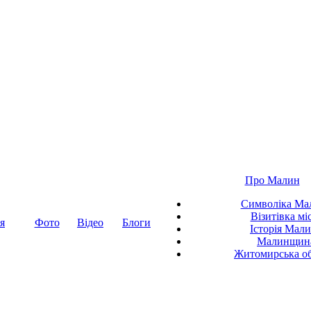
Про Малин
Символіка Ма
Візитівка мі
я
Фото
Відео
Блоги
Історія Мал
Малинщин
Житомирська об