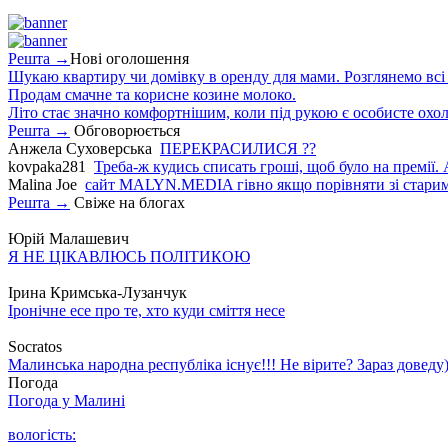
Решта →
Нові оголошення
Шукаю квартиру чи домівку в оренду для мами. Розглянемо всі в
Продам смачне та корисне козине молоко.
Літо стає значно комфортнішим, коли під рукою є особисте охо
Решта →
Обговорюється
Анжела Суховерська
ПЕРЕКРАСИЛИСЯ ??
kovpaka281
Треба-ж кудись списать гроші, щоб було на премії. 
Malina Joe
сайт MALYN.MEDIA гiвно якщо порiвняти зi старим
Решта →
Свіже на блогах
Юрій Малашевич
Я НЕ ЦІКАВЛЮСЬ ПОЛІТИКОЮ
Ірина Кримська-Лузанчук
Іронічне есе про те, хто куди сміття несе
Socratos
Малинська народна республіка існує!!! Не вірите? Зараз доведу)
Погода
Погода у
Малині
вологість: