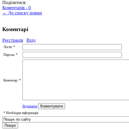
Поділитися:
Коментарів -
0
← До списку новин
Коментарі
Реєстрація
Вхід
Логін:
*
Пароль:
*
Коментар:
*
Відмінити
*
Необхідна інформація