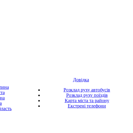
Довідка
лина
Розклад руху автобусів
ста
Розклад руху поїздів
ина
Карта міста та району
а
Екстрені телефони
ласть