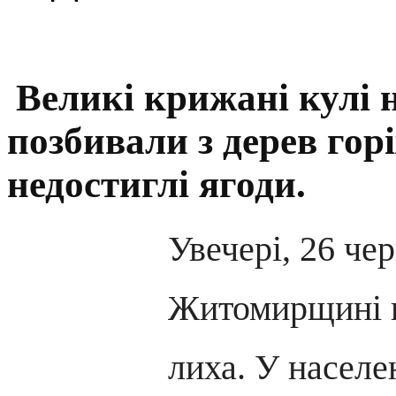
Великі крижані кулі 
позбивали з дерев гор
недостиглі ягоди.
Увечері, 26 чер
Житомирщині н
лиха. У населе