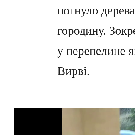
погнуло дерев
городину. Зокр
у перепелине я
Вирві.