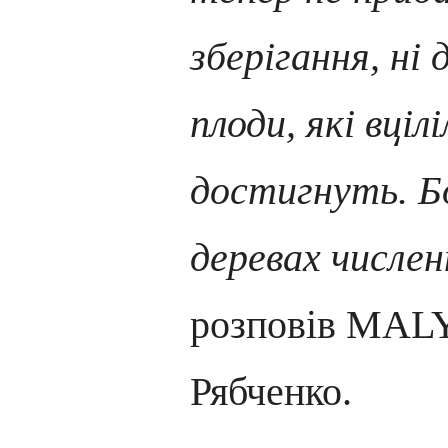
зберігання, ні
плоди, які вціл
достигнуть. Бо
деревах численн
розповів MAL
Рябченко.