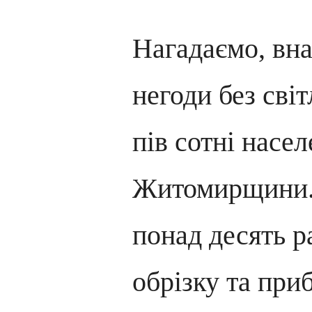
Нагадаємо, вн
негоди без сві
пів сотні насе
Житомирщини.
понад десять р
обрізку та пр