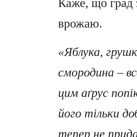
Каже, що град
врожаю.
«Яблука, грушк
смородина – вс
цим аґрус попік
його тільки до
тепер не прида