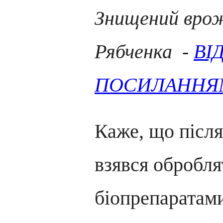
Знищений врож
Рябченка -
ВІ
ПОСИЛАННЯ
Каже, що після
взявся обробля
біопрепаратам