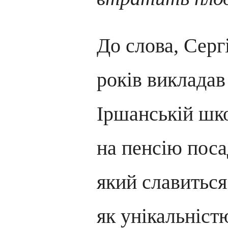
До слова, Серг
років викладав
Іршанській шко
на пенсію поса
який славиться
як унікальністю