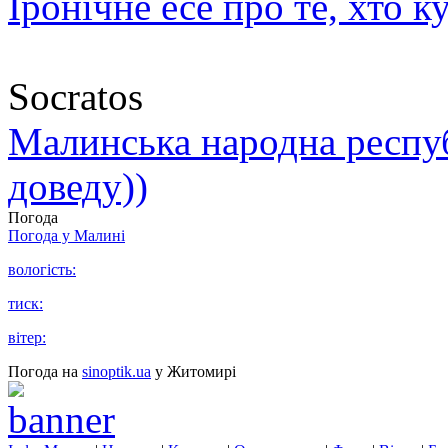
Іронічне есе про те, хто к
Socratos
Малинська народна республ
доведу))
Погода
Погода у
Малині
вологість:
тиск:
вітер:
Погода на
sinoptik.ua
у Житомирі