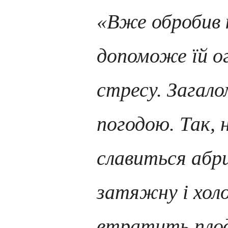
«Вже обробив 
допоможе їй о
стресу. Загало
погодою. Так, 
славиться абри
затяжну і холо
втратить пло