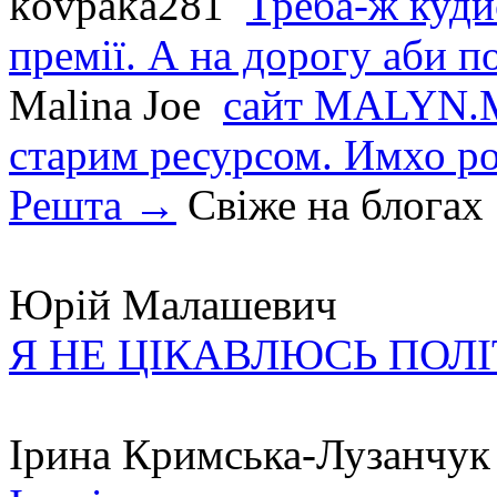
kovpaka281
Треба-ж куди
премії. А на дорогу аби по
Malina Joe
сайт MALYN.M
старим ресурсом. Имхо р
Решта →
Свіже на блогах
Юрій Малашевич
Я НЕ ЦІКАВЛЮСЬ ПОЛ
Ірина Кримська-Лузанчук