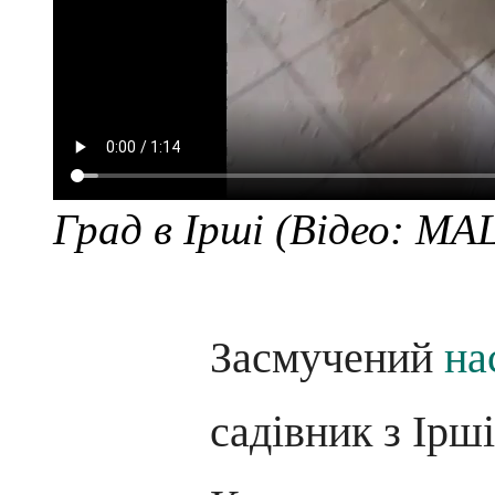
Град в Ірші
(Відео: MA
Засмучений
на
садівник з Ірш