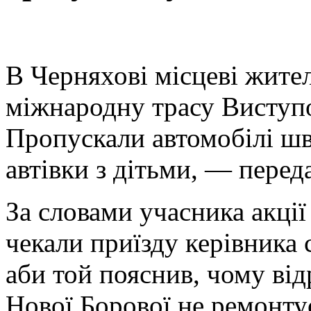
В Черняхові місцеві жител
міжнародну трасу Виступ
Пропускали автомобілі шви
автівки з дітьми, — перед
За словами учасника акці
чекали приїзду керівника 
аби той пояснив, чому ві
Нової Борової не ремонту