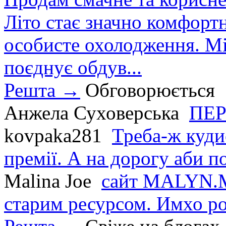
Літо стає значно комфорт
особисте охолодження. М
поєднує обдув...
Решта →
Обговорюється
Анжела Суховерська
ПЕР
kovpaka281
Треба-ж куди
премії. А на дорогу аби по
Malina Joe
сайт MALYN.M
старим ресурсом. Имхо р