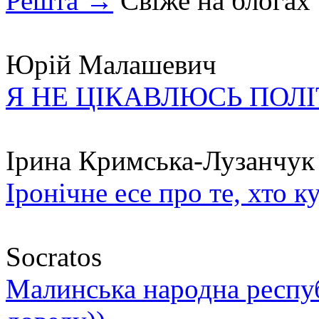
Решта →
Свіже на блогах
Юрій Малашевич
Я НЕ ЦІКАВЛЮСЬ ПОЛ
Ірина Кримська-Лузанчук
Іронічне есе про те, хто к
Socratos
Малинська народна республ