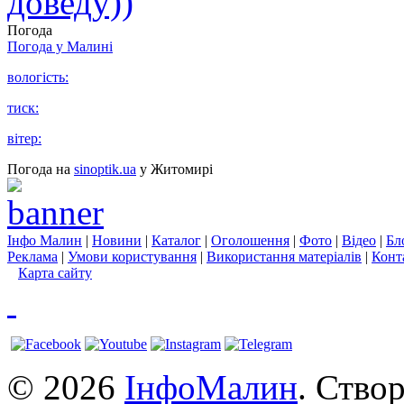
доведу))
Погода
Погода у
Малині
вологість:
тиск:
вітер:
Погода на
sinoptik.ua
у Житомирі
Інфо Малин
|
Новини
|
Каталог
|
Оголошення
|
Фото
|
Відео
|
Бл
Реклама
|
Умови користування
|
Використання матеріалів
|
Конт
Карта сайту
© 2026
ІнфоМалин
. Ство