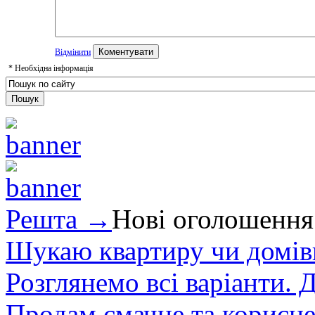
Відмінити
*
Необхідна інформація
Решта →
Нові оголошення
Шукаю квартиру чи домівк
Розглянемо всі варіанти. Д
Продам смачне та корисне