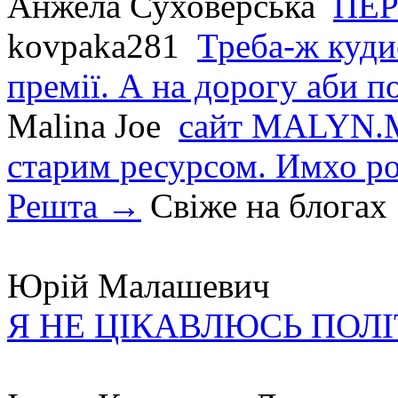
Анжела Суховерська
ПЕР
kovpaka281
Треба-ж куди
премії. А на дорогу аби по
Malina Joe
сайт MALYN.M
старим ресурсом. Имхо р
Решта →
Свіже на блогах
Юрій Малашевич
Я НЕ ЦІКАВЛЮСЬ ПОЛ