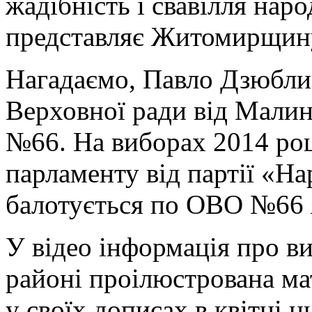
жадібність і свавілля нар
представляє Житомирщин
Нагадаємо, Павло Дзюбли
Верховної ради від Мали
№66. На виборах 2014 роц
парламенту від партії «На
балотується по ОВО №66 
У відео інформація про в
районі проілюстрована ма
у своїх дописах в квітні 