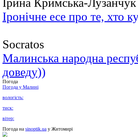
Ірина Кримська-Лузанчук
Іронічне есе про те, хто к
Socratos
Малинська народна республ
доведу))
Погода
Погода у
Малині
вологість:
тиск:
вітер:
Погода на
sinoptik.ua
у Житомирі