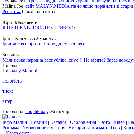
kovpaka281
Треба-ж кудись списать гроші, щоб було на премії. 
Malina Joe
сайт MALYN.MEDIA гiвно якщо порiвняти зi старим
Решта →
Свіже на блогах
Юрій Малашевич
Я НЕ ЦІКАВЛЮСЬ ПОЛІТИКОЮ
Ірина Кримська-Лузанчук
Іронічне есе про те, хто куди сміття несе
Socratos
Малинська народна республіка існує!!! Не вірите? Зараз доведу)
Погода
Погода у
Малині
вологість:
тиск:
вітер:
Погода на
sinoptik.ua
у Житомирі
Інфо Малин
|
Новини
|
Каталог
|
Оголошення
|
Фото
|
Відео
|
Бл
Реклама
|
Умови користування
|
Використання матеріалів
|
Конт
Карта сайту