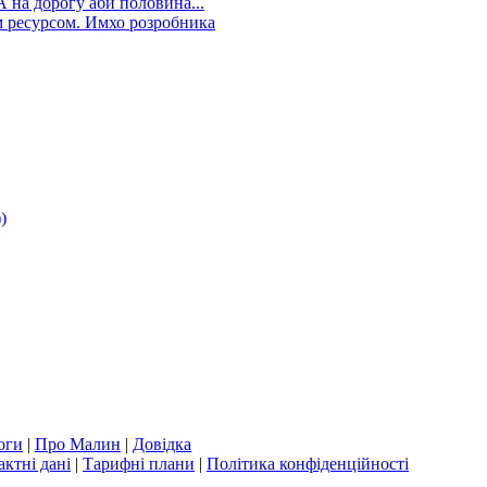
А на дорогу аби половина...
 ресурсом. Имхо розробника
)
оги
|
Про Малин
|
Довідка
актні дані
|
Тарифні плани
|
Політика конфіденційності