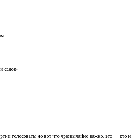
ва.
ий садок»
ртии голосовать; но вот что чрезвычайно важно, это — кто и