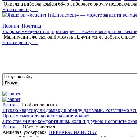
Окружна виборча комісія 66-го виборчого округу недорахувала
Читати решту →
-
Новини: Політика
Якщо ви «меценат і підприємець» — можете загадити всі мали
Малинчани вже сьогодні можуть відчути «силу добрих справ»,
Читати решту →
Решта →
Нові оголошення
Шукаю квартиру чи домівку в оренду для мами. Розглянемо всі в
Продам смачне та корисне козине молоко.
Літо стає значно комфортнішим, коли під рукою є особисте охо
Решта →
Обговорюється
Анжела Суховерська
ПЕРЕКРАСИЛИСЯ ??