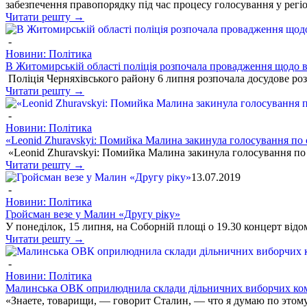
забезпечення правопорядку під час процесу голосування у рег
Читати решту →
-
Новини: Політика
В Житомирській області поліція розпочала провадження щодо ві
Поліція Черняхівського району 6 липня розпочала досудове ро
Читати решту →
-
Новини: Політика
«Leonid Zhuravskyi: Помийка Малина закинула голосування по 
«Leonid Zhuravskyi: Помийка Малина закинула голосування по
Читати решту →
13.07.2019
-
Новини: Політика
Гройсман везе у Малин «Другу ріку»
У понеділок, 15 липня, на Соборній площі о 19.30 концерт відо
Читати решту →
-
Новини: Політика
Малинська ОВК оприлюднила склади дільничних виборчих ком
«Знаете, товарищи, — говорит Сталин, — что я думаю по этому 