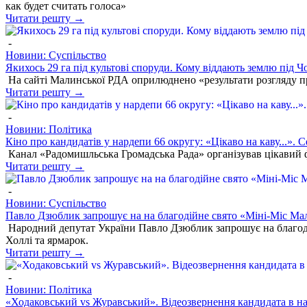
как будет считать голоса»
Читати решту →
-
Новини: Суспільство
Якихось 29 га під культові споруди. Кому віддають землю під 
На сайті Малинської РДА оприлюднено «результати розгляду п
Читати решту →
-
Новини: Політика
Кіно про кандидатів у нардепи 66 округу: «Цікаво на каву...».
Канал «Радомишльська Громадська Рада» організував цікавий 
Читати решту →
-
Новини: Суспільство
Павло Дзюблик запрошує на на благодійне свято «Міні-Міс Ма
Народний депутат України Павло Дзюблик запрошує на благодійне
Холлі та ярмарок.
Читати решту →
-
Новини: Політика
«Ходаковський vs Журавський». Відеозвернення кандидата в н