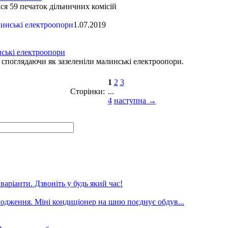
ся 59 печаток дільничних комісій
1.07.2019
нські електроопори
 споглядаючи як зазеленіли малинські електроопори.
1
2
3
Сторінки:
...
4
наступна →
аріанти. Дзвоніть у будь який час!
лодження. Міні кондиціонер на шию поєднує обдув...