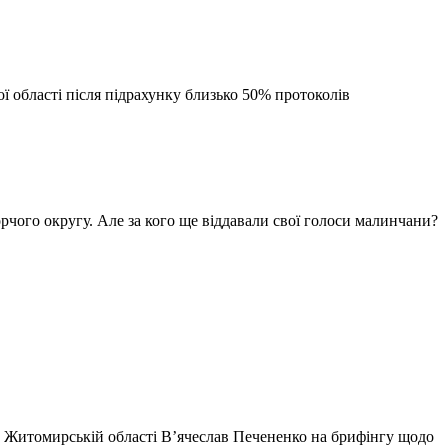
 області після підрахунку близько 50% протоколів
рчого округу. Але за кого ще віддавали свої голоси малинчани?
 в Житомирській області В’ячеслав Печененко на брифінгу щодо