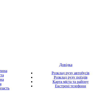
Довідка
лина
Розклад руху автобусів
ста
Розклад руху поїздів
ина
Карта міста та району
а
Екстрені телефони
ласть