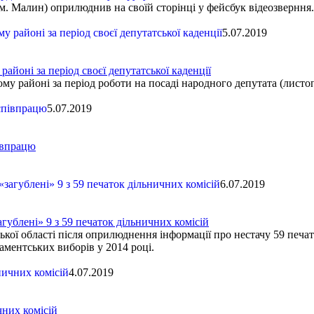
. Малин) оприлюднив на своїй сторінці у фейсбук відеозверння.
5.07.2019
йоні за період своєї депутатської каденції
 районі за період роботи на посаді народного депутата (листоп
5.07.2019
івпрацю
6.07.2019
ублені» 9 з 59 печаток дільничних комісій
 області після оприлюднення інформації про нестачу 59 печато
аментських виборів у 2014 році.
4.07.2019
них комісій