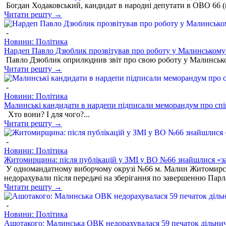
Богдан Ходаковський, кандидат в народні депутати в ОВО 66 (м
Читати решту →
-
Новини: Політика
Нардеп Павло Дзюблик прозвітував про роботу у Малинському ра
Павло Дзюблик оприлюднив звіт про свою роботу у Малинському
Читати решту →
-
Новини: Політика
Малинські кандидати в нардепи підписали меморандум про сп
Хто вони? І для чого?...
Читати решту →
-
Новини: Політика
Житомирщина: після публікацій у ЗМІ у ВО №66 знайшлися «заг
У одномандатному виборчому окрузі №66 м. Малин Житомирської
недорахували після передачі на зберігання по завершенню Парл
Читати решту →
-
Новини: Політика
Ашотакого: Малинська ОВК недорахувалася 59 печаток дільнич