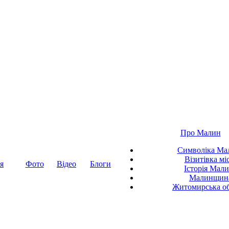
Про Малин
Символіка Ма
Візитівка мі
я
Фото
Відео
Блоги
Історія Мал
Малинщин
Житомирська об