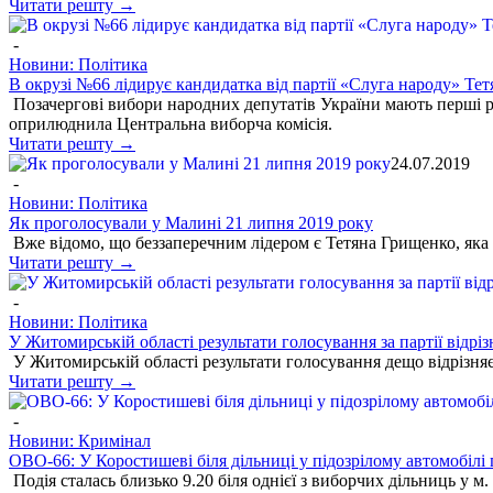
Читати решту →
-
Новини: Політика
В окрузі №66 лідирує кандидатка від партії «Слуга народу» Т
Позачергові вибори народних депутатів України мають перші ре
оприлюднила Центральна виборча комісія.
Читати решту →
24.07.2019
-
Новини: Політика
Як проголосували у Малині 21 липня 2019 року
Вже відомо, що беззаперечним лідером є Тетяна Грищенко, яка 
Читати решту →
-
Новини: Політика
У Житомирській області результати голосування за партії відрі
У Житомирській області результати голосування дещо відрізняєт
Читати решту →
-
Новини: Кримінал
ОВО-66: У Коростишеві біля дільниці у підозрілому автомобілі
Подія сталась близько 9.20 біля однієї з виборчих дільниць у