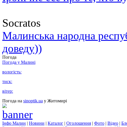
Socratos
Малинська народна республ
доведу))
Погода
Погода у
Малині
вологість:
тиск:
вітер:
Погода на
sinoptik.ua
у Житомирі
Інфо Малин
|
Новини
|
Каталог
|
Оголошення
|
Фото
|
Відео
|
Бл