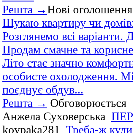
Решта →
Нові оголошення
Шукаю квартиру чи домівк
Розглянемо всі варіанти. Д
Продам смачне та корисне
Літо стає значно комфорт
особисте охолодження. М
поєднує обдув...
Решта →
Обговорюється
Анжела Суховерська
ПЕР
kovpaka281
Треба-ж куди