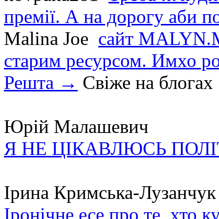
премії. А на дорогу аби по
Malina Joe
сайт MALYN.M
старим ресурсом. Имхо р
Решта →
Свіже на блогах
Юрій Малашевич
Я НЕ ЦІКАВЛЮСЬ ПОЛ
Ірина Кримська-Лузанчук
Іронічне есе про те, хто к