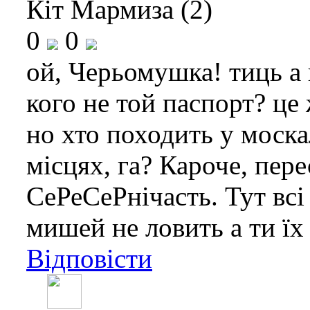
Кіт Мармиза (2)
0
0
ой, Черьомушка! тиць а 
кого не той паспорт? це 
но хто походить у моска
місцях, га? Кароче, пере
СеРеСеРнічасть. Тут всі
мишей не ловить а ти їх
Відповісти