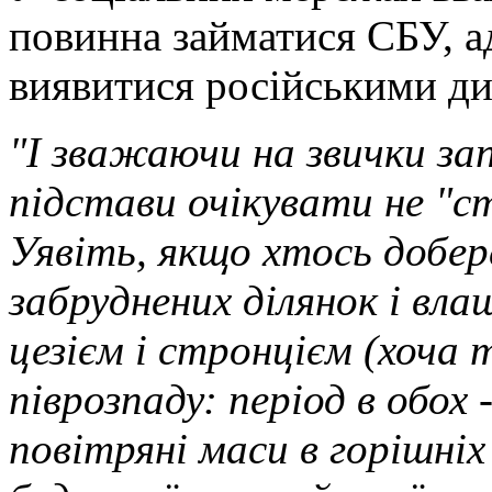
повинна займатися СБУ, а
виявитися російськими ди
"І зважаючи на звички запо
підстави очікувати не "ст
Уявіть, якщо хтось добер
забруднених ділянок і вла
цезієм і стронцієм (хоча 
піврозпаду: період в обох 
повітряні маси в горішні