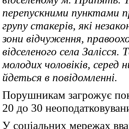
перепускними пунктами п
групу стакерів, які неза
зони відчуження, правоохо
відселеного села Залісся.
молодих чоловіків, серед н
йдеться в повідомленні.
Порушникам загрожує пок
20 до 30 неоподатковуван
У соціальних мережах вв