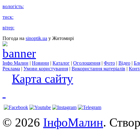
вологість:
тиск:
вітер:
Погода на
sinoptik.ua
у Житомирі
Інфо Малин
|
Новини
|
Каталог
|
Оголошення
|
Фото
|
Відео
|
Бл
Реклама
|
Умови користування
|
Використання матеріалів
|
Конт
Карта сайту
© 2026
ІнфоМалин
. Ство