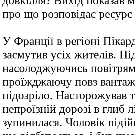
довкілля? Вихід показав м
про що розповідає ресурс 
У Франції в регіоні Пікар
засмутив усіх жителів. Під
насолоджуючись повітрям 
проїжджаючу повз вантажі
підозріло. Насторожував т
непроїзній дорозі в глиб л
зупинилася. Чоловік піді