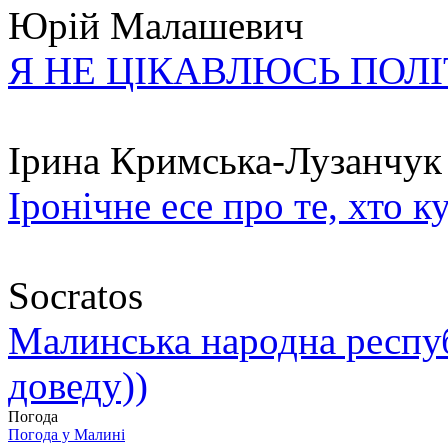
Юрій Малашевич
Я НЕ ЦІКАВЛЮСЬ ПОЛ
Ірина Кримська-Лузанчук
Іронічне есе про те, хто к
Socratos
Малинська народна республ
доведу))
Погода
Погода у
Малині