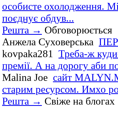
особисте охолодження. М
поєднує обдув...
Решта →
Обговорюється
Анжела Суховерська
ПЕР
kovpaka281
Треба-ж куди
премії. А на дорогу аби по
Malina Joe
сайт MALYN.M
старим ресурсом. Имхо р
Решта →
Свіже на блогах