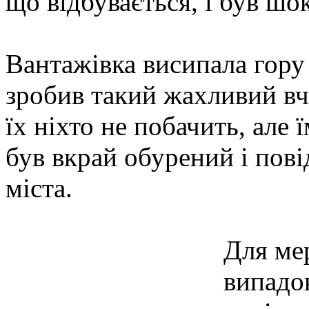
що відбувається, і був ш
Вантажівка висипала гору с
зробив такий жахливий вч
їх ніхто не побачить, але
був вкрай обурений і пов
міста.
Для ме
випадок