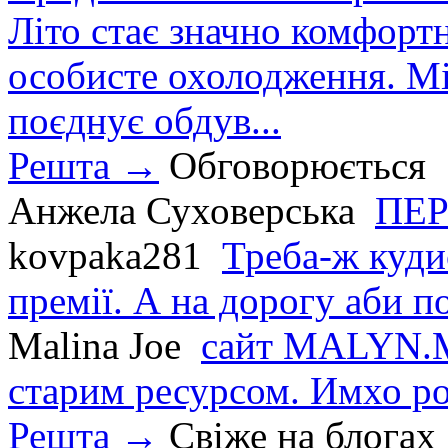
Літо стає значно комфорт
особисте охолодження. М
поєднує обдув...
Решта →
Обговорюється
Анжела Суховерська
ПЕР
kovpaka281
Треба-ж куди
премії. А на дорогу аби по
Malina Joe
сайт MALYN.M
старим ресурсом. Имхо р
Решта →
Свіже на блогах