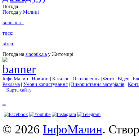
Погода
Погода у
Малині
вологість:
тиск:
вітер:
Погода на
sinoptik.ua
у Житомирі
Інфо Малин
|
Новини
|
Каталог
|
Оголошення
|
Фото
|
Відео
|
Бл
Реклама
|
Умови користування
|
Використання матеріалів
|
Конт
Карта сайту
© 2026
ІнфоМалин
. Ство