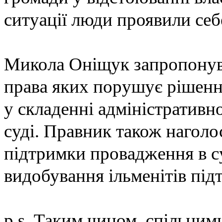
ситуації люди проявили себ
Микола Оніщук запропонув
права яких порушує рішенн
у складенні адміністративно
суді. Правник також наголо
підтримки провадження в суд
видобування ільменітів під
p.s. Таким чином, спільним