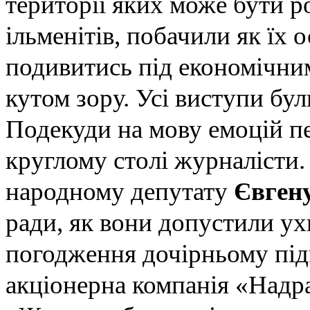
території яких може бути р
ільменітів, побачили як їх 
подивитись під економічни
кутом зору. Усі виступи бу
Подекуди на мову емоцій пе
круглому столі журналісти.
народному депутату
Євген
ради, як вони допустили у
погодження дочірньому пі
акціонерна компанія «Надр