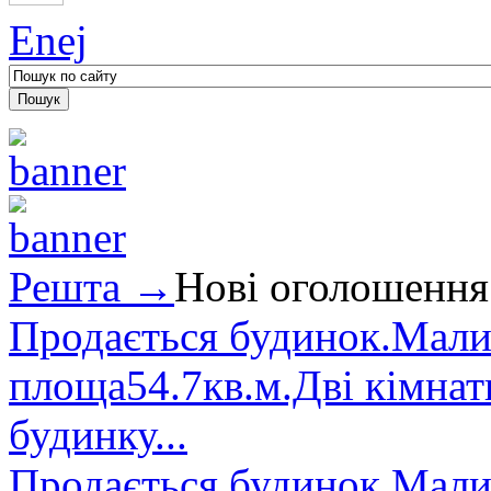
Enej
Решта →
Нові оголошення
Продається будинок.Малин
площа54.7кв.м.Дві кімнат
будинку...
Продається будинок.Малин