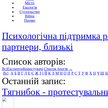
Місто
Екологія
Суспільство
Війна
Промо
Психологічна підтримка р
партнери, близькі
Список авторів:
Всі
Експерти
Користувачі
Список блогів →
Всі
А
Б
В
Г
Д
Е
Є
Ж
З
І
Й
К
Л
М
Н
О
П
Р
С
Т
У
Ф
Х
Ц
Ч
Ш
Останній запис:
Тягнибок - протестувальни