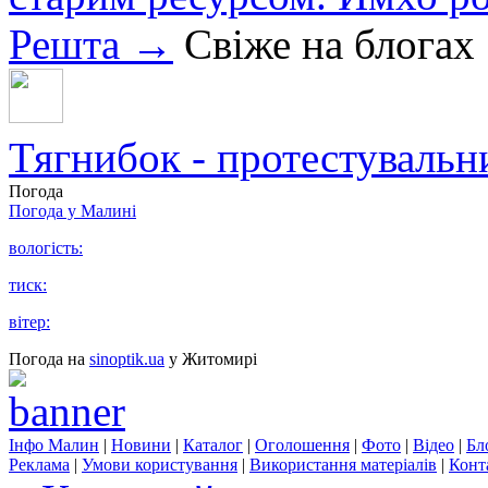
Решта →
Свіже на блогах
Тягнибок - протестувальни
Погода
Погода у
Малині
вологість:
тиск:
вітер:
Погода на
sinoptik.ua
у Житомирі
Інфо Малин
|
Новини
|
Каталог
|
Оголошення
|
Фото
|
Відео
|
Бл
Реклама
|
Умови користування
|
Використання матеріалів
|
Конт