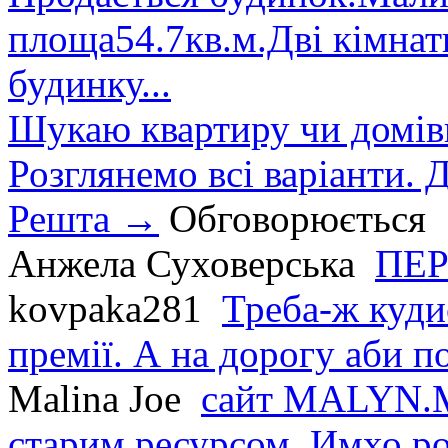
площа54.7кв.м.Дві кімнат
будинку...
Шукаю квартиру чи домівк
Розглянемо всі варіанти. Д
Решта →
Обговорюється
Анжела Суховерська
ПЕР
kovpaka281
Треба-ж куди
премії. А на дорогу аби по
Malina Joe
сайт MALYN.M
старим ресурсом. Имхо р