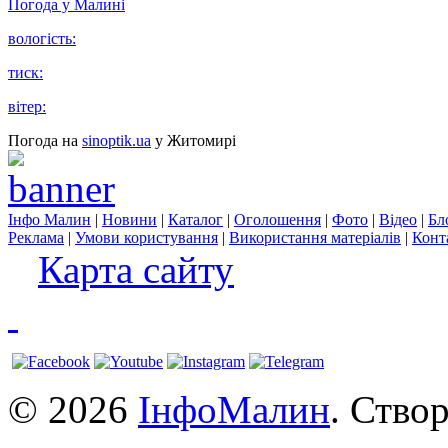
Погода у
Малині
вологість:
тиск:
вітер:
Погода на
sinoptik.ua
у Житомирі
Інфо Малин
|
Новини
|
Каталог
|
Оголошення
|
Фото
|
Відео
|
Бл
Реклама
|
Умови користування
|
Використання матеріалів
|
Конт
Карта сайту
© 2026
ІнфоМалин
. Ство