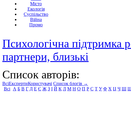
Місто
Екологія
Суспільство
Війна
Промо
Психологічна підтримка р
партнери, близькі
Список авторів:
Всі
Експерти
Користувачі
Список блогів →
Всі
А
Б
В
Г
Д
Е
Є
Ж
З
І
Й
К
Л
М
Н
О
П
Р
С
Т
У
Ф
Х
Ц
Ч
Ш