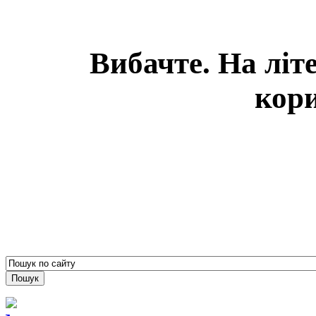
Вибачте. На літ
кори